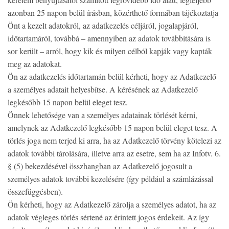
azonban 25 napon belül írásban, közérthető formában tájékoztatja
Önt a kezelt adatokról, az adatkezelés céljáról, jogalapjáról,
időtartamáról, továbbá – amennyiben az adatok továbbítására is
sor került – arról, hogy kik és milyen célból kapják vagy kapták
meg az adatokat.
Ön az adatkezelés időtartamán belül kérheti, hogy az Adatkezelő
a személyes adatait helyesbítse. A kérésének az Adatkezelő
legkésőbb 15 napon belül eleget tesz.
Önnek lehetősége van a személyes adatainak törlését kérni,
amelynek az Adatkezelő legkésőbb 15 napon belül eleget tesz. A
törlés joga nem terjed ki arra, ha az Adatkezelő törvény kötelezi az
adatok további tárolására, illetve arra az esetre, sem ha az Infotv. 6.
§ (5) bekezdésével összhangban az Adatkezelő jogosult a
személyes adatok további kezelésére (így például a számlázással
összefüggésben).
Ön kérheti, hogy az Adatkezelő zárolja a személyes adatot, ha az
adatok végleges törlés sértené az érintett jogos érdekeit. Az így