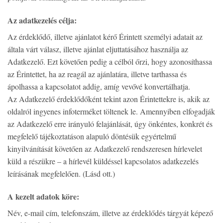
Az adatkezelés célja:
Az érdeklődő, illetve ajánlatot kérő Érintett személyi adatait az
általa várt válasz, illetve ajánlat eljuttatásához használja az
Adatkezelő. Ezt követően pedig a célból őrzi, hogy azonosíthassa
az Érintettet, ha az reagál az ajánlatára, illetve tarthassa és
ápolhassa a kapcsolatot addig, amíg vevővé konvertálhatja.
Az Adatkezelő érdeklődőként tekint azon Érintettekre is, akik az
oldalról ingyenes infoterméket töltenek le. Amennyiben elfogadják
az Adatkezelő erre irányuló felajánlását, úgy önkéntes, konkrét és
megfelelő tájékoztatáson alapuló döntésük egyértelmű
kinyilvánítását követően az Adatkezelő rendszeresen hírlevelet
küld a részükre – a hírlevél küldéssel kapcsolatos adatkezelés
leírásának megfelelően. (Lásd ott.)
A kezelt adatok köre:
Név, e-mail cím, telefonszám, illetve az érdeklődés tárgyát képező