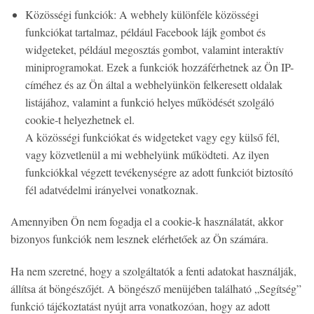
Közösségi funkciók: A webhely különféle közösségi
funkciókat tartalmaz, például Facebook lájk gombot és
widgeteket, például megosztás gombot, valamint interaktív
miniprogramokat. Ezek a funkciók hozzáférhetnek az Ön IP-
címéhez és az Ön által a webhelyünkön felkeresett oldalak
listájához, valamint a funkció helyes működését szolgáló
cookie-t helyezhetnek el.
A közösségi funkciókat és widgeteket vagy egy külső fél,
vagy közvetlenül a mi webhelyünk működteti. Az ilyen
funkciókkal végzett tevékenységre az adott funkciót biztosító
fél adatvédelmi irányelvei vonatkoznak.
Amennyiben Ön nem fogadja el a cookie-k használatát, akkor
bizonyos funkciók nem lesznek elérhetőek az Ön számára.
Ha nem szeretné, hogy a szolgáltatók a fenti adatokat használják,
állítsa át böngészőjét. A böngésző menüjében található „Segítség”
funkció tájékoztatást nyújt arra vonatkozóan, hogy az adott