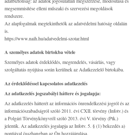
adatbiztonság: az adatok jogosulatlan megszerzése, módosítása és
megsemmisítése elleni műszaki és szervezési megoldások
rendszere.
Az alapfogalmak megtekinthetők az adatvédelmi hatóság oldalán
is.
https://www.naih.hu/adatvedelmi-szotar.html
A személyes adatok birtokba vétele
Személyes adatok érdeklődés, megrendelés, vásárlás, vagy
szolgáltatás nyújtása során kerülnek az Adatkezelelő birtokába.
Az érdeklődéssel kapcsolatos adatkezelés
Az adatkezelés jogszabályi háttere és jogalapja:
Az adatkezelés hátterét az információs önrendelkezési jogról és az
információszabadságról szóló 2011. évi CXII. törvény (Infotv.) és
a Polgári Törvénykönyvről szóló 2013. évi V. törvény (Ptk.)
jelentik. Az adatkezelés jogalapja az Infotv. 5. § (1) bekezdés a)
pontjával összhangban az Ön hozzájárulása.