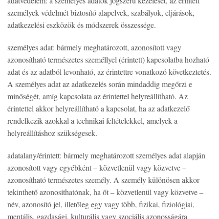
adatvédelem: a személyes adatok jogszerű kezelését, az érintett
személyek védelmét biztosító alapelvek, szabályok, eljárások,
adatkezelési eszközök és módszerek összessége.
személyes adat: bármely meghatározott, azonosított vagy
azonosítható természetes személlyel (érintett) kapcsolatba hozható
adat és az adatból levonható, az érintettre vonatkozó következtetés.
A személyes adat az adatkezelés során mindaddig megőrzi e
minőségét, amíg kapcsolata az érintettel helyreállítható. Az
érintettel akkor helyreállítható a kapcsolat, ha az adatkezelő
rendelkezik azokkal a technikai feltételekkel, amelyek a
helyreállításhoz szükségesek.
adatalany/érintett: bármely meghatározott személyes adat alapján
azonosított vagy egyébként – közvetlenül vagy közvetve –
azonosítható természetes személy. A személy különösen akkor
tekinthető azonosíthatónak, ha őt – közvetlenül vagy közvetve –
név, azonosító jel, illetőleg egy vagy több, fizikai, fiziológiai,
mentális, gazdasági, kulturális vagy szociális azonosságára