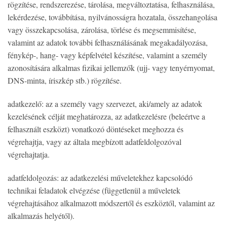
rögzítése, rendszerezése, tárolása, megváltoztatása, felhasználása,
lekérdezése, továbbítása, nyilvánosságra hozatala, összehangolása
vagy összekapcsolása, zárolása, törlése és megsemmisítése,
valamint az adatok további felhasználásának megakadályozása,
fénykép-, hang- vagy képfelvétel készítése, valamint a személy
azonosítására alkalmas fizikai jellemzők (ujj- vagy tenyérnyomat,
DNS-minta, íriszkép stb.) rögzítése.
adatkezelő: az a személy vagy szervezet, aki/amely az adatok
kezelésének célját meghatározza, az adatkezelésre (beleértve a
felhasznált eszközt) vonatkozó döntéseket meghozza és
végrehajtja, vagy az általa megbízott adatfeldolgozóval
végrehajtatja.
adatfeldolgozás: az adatkezelési műveletekhez kapcsolódó
technikai feladatok elvégzése (függetlenül a műveletek
végrehajtásához alkalmazott módszertől és eszköztől, valamint az
alkalmazás helyétől).