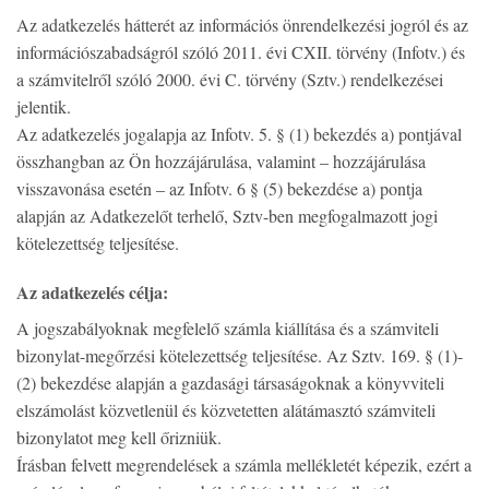
Az adatkezelés hátterét az információs önrendelkezési jogról és az
információszabadságról szóló 2011. évi CXII. törvény (Infotv.) és
a számvitelről szóló 2000. évi C. törvény (Sztv.) rendelkezései
jelentik.
Az adatkezelés jogalapja az Infotv. 5. § (1) bekezdés a) pontjával
összhangban az Ön hozzájárulása, valamint – hozzájárulása
visszavonása esetén – az Infotv. 6 § (5) bekezdése a) pontja
alapján az Adatkezelőt terhelő, Sztv-ben megfogalmazott jogi
kötelezettség teljesítése.
Az adatkezelés célja:
A jogszabályoknak megfelelő számla kiállítása és a számviteli
bizonylat-megőrzési kötelezettség teljesítése. Az Sztv. 169. § (1)-
(2) bekezdése alapján a gazdasági társaságoknak a könyvviteli
elszámolást közvetlenül és közvetetten alátámasztó számviteli
bizonylatot meg kell őrizniük.
Írásban felvett megrendelések a számla mellékletét képezik, ezért a