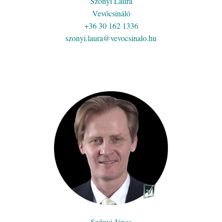
Szőnyi Laura
Vevőcsináló
+36 30 162 1336
szonyi.laura@vevocsinalo.hu
Szőnyi János