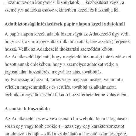
– számottevően könyvelési bizonylatok – kézbesítését végzi, a
személyes adatokat csak-e tekintetben kezeli és használja fel.
Adatbiztonsági intézkedések papír alapon kezelt adatoknál
A papír alapon kezelt adatok biztonságát az Adatkezelő úgy védi,
hogy csak az arra jogosultak (alkalmazottak, cégvezetők) férjenek
hozzá. Velük az Adatkezelő titoktartási szerződést kötött.
Az Adatkezelő kijelenti, hogy megfelelő biztonsági intézkedéseket
hozott annak érdekében, hogy a személyes adatokat védje a
jogosulatlan hozzáférés, megváltoztatás, továbbítás,
nyilvánosságra hozatal, törlés vagy megsemmisítés, valamint a
véletlen megsemmisülés és sérülés, továbbá az alkalmazott
technika megváltozásából fakadó hozzáférhetetlenné válás ellen.
A cookie-k használata
Az Adatkezelő a www.vevocsinalo.hu weboldalon a látogatások
során egy vagy több cookie-t – azaz egy-egy karaktersorozatot
tartalmazó kis fájlt – küld a szolgáltató a látogató számítógépére,