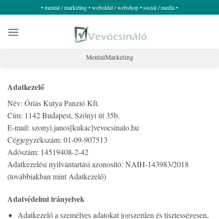
Skip
• mental / marketing • weboldal / webshop • social / media •
to
content
MentalMarketing
Adatkezelő
Név: Óriás Kutya Panzió Kft.
Cím: 1142 Budapest, Szőnyi út 35b.
E-mail: szonyi.janos[kukac]vevocsinalo.hu
Cégjegyzékszám: 01-09-907513
Adószám: 14519408-2-42
Adatkezelési nyilvántartási azonosító: NAIH-143983/2018
(továbbiakban mint Adatkezelő)
Adatvédelmi irányelvek
Adatkezelő a személyes adatokat jogszerűen és tisztességesen,