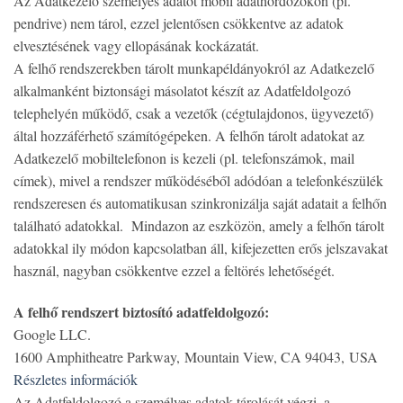
Az Adatkezelő személyes adatot mobil adathordozókon (pl.
pendrive) nem tárol, ezzel jelentősen csökkentve az adatok
elvesztésének vagy ellopásának kockázatát.
A felhő rendszerekben tárolt munkapéldányokról az Adatkezelő
alkalmanként biztonsági másolatot készít az Adatfeldolgozó
telephelyén működő, csak a vezetők (cégtulajdonos, ügyvezető)
által hozzáférhető számítógépeken. A felhőn tárolt adatokat az
Adatkezelő mobiltelefonon is kezeli (pl. telefonszámok, mail
címek), mivel a rendszer működéséből adódóan a telefonkészülék
rendszeresen és automatikusan szinkronizálja saját adatait a felhőn
található adatokkal. Mindazon az eszközön, amely a felhőn tárolt
adatokkal ily módon kapcsolatban áll, kifejezetten erős jelszavakat
használ, nagyban csökkentve ezzel a feltörés lehetőségét.
A felhő rendszert biztosító adatfeldolgozó:
Google LLC.
1600 Amphitheatre Parkway, Mountain View, CA 94043, USA
Részletes információk
Az Adatfeldolgozó a személyes adatok tárolását végzi, a