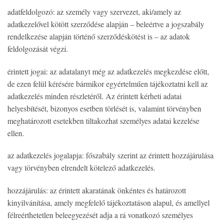
adatfeldolgozó: az személy vagy szervezet, aki/amely az
adatkezelővel kötött szerződése alapján – beleértve a jogszabály
rendelkezése alapján történő szerződéskötést is – az adatok
feldolgozását végzi.
érintett jogai: az adatalanyt még az adatkezelés megkezdése előtt,
de ezen felül kérésére bármikor egyértelműen tájékoztatni kell az
adatkezelés minden részletéről. Az érintett kérheti adatai
helyesbítését, bizonyos esetben törlését is, valamint törvényben
meghatározott esetekben tiltakozhat személyes adatai kezelése
ellen.
az adatkezelés jogalapja: főszabály szerint az érintett hozzájárulása
vagy törvényben elrendelt kötelező adatkezelés.
hozzájárulás: az érintett akaratának önkéntes és határozott
kinyilvánítása, amely megfelelő tájékoztatáson alapul, és amellyel
félreérthetetlen beleegyezését adja a rá vonatkozó személyes