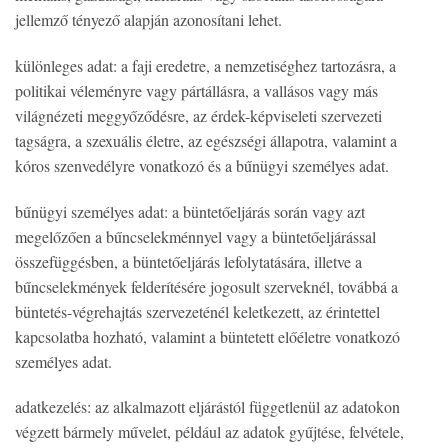
jellemző tényező alapján azonosítani lehet.
különleges adat: a faji eredetre, a nemzetiséghez tartozásra, a
politikai véleményre vagy pártállásra, a vallásos vagy más
világnézeti meggyőződésre, az érdek-képviseleti szervezeti
tagságra, a szexuális életre, az egészségi állapotra, valamint a
kóros szenvedélyre vonatkozó és a bűnügyi személyes adat.
bűnügyi személyes adat: a büntetőeljárás során vagy azt
megelőzően a bűncselekménnyel vagy a büntetőeljárással
összefüggésben, a büntetőeljárás lefolytatására, illetve a
bűncselekmények felderítésére jogosult szerveknél, továbbá a
büntetés-végrehajtás szervezeténél keletkezett, az érintettel
kapcsolatba hozható, valamint a büntetett előéletre vonatkozó
személyes adat.
adatkezelés: az alkalmazott eljárástól függetlenül az adatokon
végzett bármely művelet, például az adatok gyűjtése, felvétele,