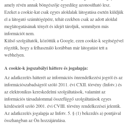
amely révén annak böngészője egyedileg azonosítható lesz.
Ezeket a cookie-kat csak egyes aloldalak látogatása esetén küldjük
el a látogató számítógépére, tehát ezekben csak az adott aloldal
meglátogatásának tényét és idejét tároljuk, semmilyen más
információt nem.
Külső szolgáltatók, közöttük a Google, ezen cookie-k segítségével
rögzítik, hogy a felhasználó korábban már látogatást tett a
webhelyen.
A cookie-k jogszabályi háttere és jogalapja:
Az adatkezelés hátterét az információs önrendelkezési jogról és az
információszabadságról szóló 2011. évi CXII. törvény (Infotv.) és
az elektronikus kereskedelmi szolgáltatások, valamint az
információs társadalommal összefüggő szolgáltatások egyes
kérdéseiről szóló 2001. évi CVIII. törvény rendelkezései jelentik.
Az adatkezelés jogalapja az Infotv. 5. § (1) bekezdés a) pontjával
összhangban az Ön hozzájárulása.