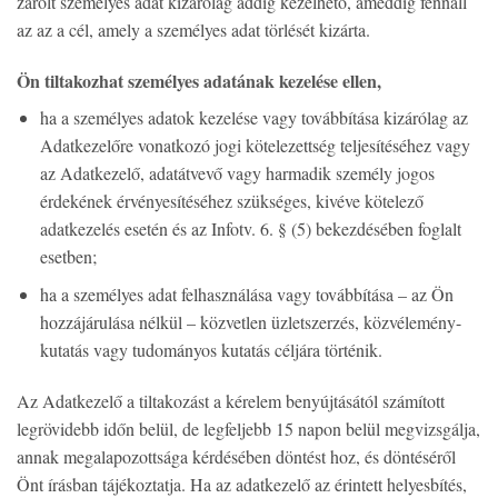
zárolt személyes adat kizárólag addig kezelhető, ameddig fennáll
az az a cél, amely a személyes adat törlését kizárta.
Ön tiltakozhat személyes adatának kezelése ellen,
ha a személyes adatok kezelése vagy továbbítása kizárólag az
Adatkezelőre vonatkozó jogi kötelezettség teljesítéséhez vagy
az Adatkezelő, adatátvevő vagy harmadik személy jogos
érdekének érvényesítéséhez szükséges, kivéve kötelező
adatkezelés esetén és az Infotv. 6. § (5) bekezdésében foglalt
esetben;
ha a személyes adat felhasználása vagy továbbítása – az Ön
hozzájárulása nélkül – közvetlen üzletszerzés, közvélemény-
kutatás vagy tudományos kutatás céljára történik.
Az Adatkezelő a tiltakozást a kérelem benyújtásától számított
legrövidebb időn belül, de legfeljebb 15 napon belül megvizsgálja,
annak megalapozottsága kérdésében döntést hoz, és döntéséről
Önt írásban tájékoztatja. Ha az adatkezelő az érintett helyesbítés,