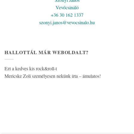
Vevőcsináló
+36 30 162 1337
szonyi.janos@vevocsinalo.hu
HALLOTTÁL MÁR WEBOLDALT?
Ezt a kedves kis rock&roll-t
Mericske Zoli személyesen nekünk írta – ámulatos!