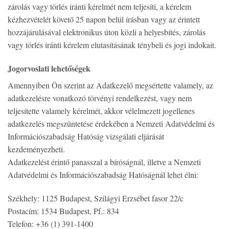
zárolás vagy törlés iránti kérelmét nem teljesíti, a kérelem
kézhezvételét követő 25 napon belül írásban vagy az érintett
hozzájárulásával elektronikus úton közli a helyesbítés, zárolás
vagy törlés iránti kérelem elutasításának ténybeli és jogi indokait.
Jogorvoslati lehetőségek
Amennyiben Ön szerint az Adatkezelő megsértette valamely, az
adatkezelésre vonatkozó törvényi rendelkezést, vagy nem
teljesítette valamely kérelmét, akkor vélelmezett jogellenes
adatkezelés megszüntetése érdekében a Nemzeti Adatvédelmi és
Információszabadság Hatóság vizsgálati eljárását
kezdeményezheti.
Adatkezelést érintő panasszal a bíróságnál, illetve a Nemzeti
Adatvédelmi és Információszabadság Hatóságnál lehet élni:
Székhely: 1125 Budapest, Szilágyi Erzsébet fasor 22/c
Postacím: 1534 Budapest, Pf.: 834
Telefon: +36 (1) 391-1400