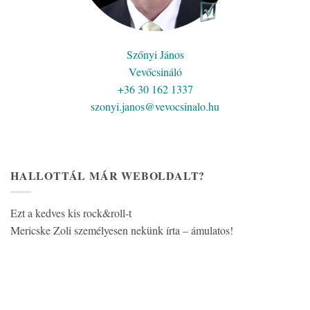
Szőnyi János
Vevőcsináló
+36 30 162 1337
szonyi.janos@vevocsinalo.hu
HALLOTTÁL MÁR WEBOLDALT?
Ezt a kedves kis rock&roll-t
Mericske Zoli személyesen nekünk írta – ámulatos!