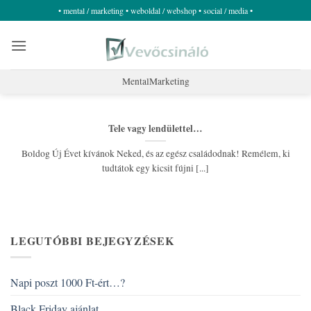
Skip
• mental / marketing • weboldal / webshop • social / media •
to
content
MentalMarketing
Tele vagy lendülettel…
Boldog Új Évet kívánok Neked, és az egész családodnak! Remélem, ki
tudtátok egy kicsit fújni [...]
LEGUTÓBBI BEJEGYZÉSEK
Napi poszt 1000 Ft-ért…?
Black Friday ajánlat