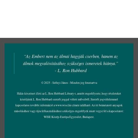
“Az Embert nem az álmai hagyják cserben, hanem az
álmok megvalósításához szükséges ismeretek hiánya.”
- L. Ron Hubbard
© 2025 - Szőnyi János - Minden jog fenntartva
Hálás köszönet illeti az L. Ron Hubbard Library-t, amiért engedélyezte, hogy részleteket
közöljünk L. Ron Hubbard szerzői joggal védett műveiből. Szerzői jogvédelemmel
kapcsolatos további információ a
www.wise.hu
címen található. Az itt bemutatott anyagok
másolásához vagy újra felhasználásához szükséges engedélyek miatt vegye fel a kapcsolatot:
WISE Közép-Európa Egyesület, Budapest.