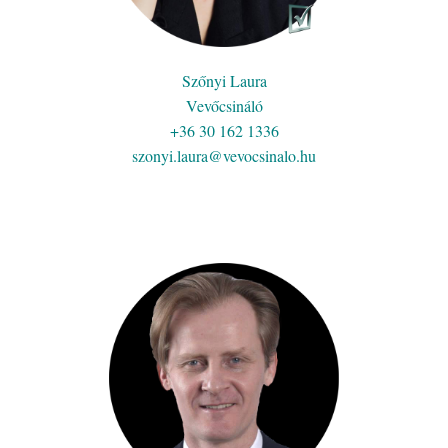
Szőnyi Laura
Vevőcsináló
+36 30 162 1336
szonyi.laura@vevocsinalo.hu