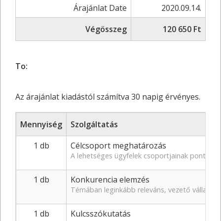
Árajánlat Date
2020.09.14.
Végösszeg
120 650 Ft
To:
Az árajánlat kiadástól számítva 30 napig érvényes.
Mennyiség
Szolgáltatás
1 db
Célcsoport meghatározás
A lehetséges ügyfelek csoportjainak pontos
1 db
Konkurencia elemzés
Témában leginkább releváns, vezető vállalko
1 db
Kulcsszókutatás