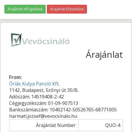
Árajánlat elfogadása
Árajánlat Elutasítása
Árajánlat
From:
Óriás Kutya Panzió Kft.
1142, Budapest, Szőnyi út 35/B.
Adószám: 14519408-2-42
Cégjegyzékszám: 01-09-907513
Bankszámlaszám: 10402142-50526765-68771005
harmati.jozsef@vevocsinalo.hu
Árajánlat Number
QUO-4