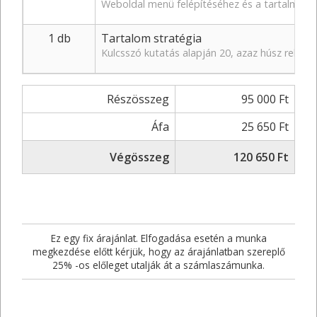
Weboldal menü felépítéséhez és a tartalmakh
1 db
Tartalom stratégia
Kulcsszó kutatás alapján 20, azaz húsz relevá
Részösszeg
95 000 Ft
Áfa
25 650 Ft
Végösszeg
120 650 Ft
Ez egy fix árajánlat. Elfogadása esetén a munka
megkezdése előtt kérjük, hogy az árajánlatban szereplő
25% -os előleget utalják át a számlaszámunka.