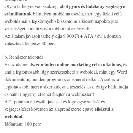
gyors és hatékony segítségre
Olyan tárhelyre van szükség, ahol
számíthatunk
bármilyen probléma esetén, mert egy üzleti célú
weboldalnál a legkönnyebb kiszámolni a kiesett napokra jutó
veszteséget, ami biztosan több mint az éves díj.
Az általam javasolt tárhely díja 9 900 Ft + ÁFA / év, a domain
választás időigénye 30 perc.
b. Rendszer telepítés
minden online marketing célra alkalmas,
Ez az alaprendszer
és
ami a legfontosabb, úgy szerkeszthető a weboldal, mint egy Word
dokumentum, minden programozói ismeret nélkül. Azért ez a
legfontosabb, mert a siker kulcsa a tesztelés lesz, és így bárki tudja
csinálni (ingyen): el lehet felejteni a webmestert!
A 2. pontban elkészült javaslat és logo egyeztetését és
elkészül a
véglegesítését követően az alaprendszerre építve
weboldal.
Időtartam: 180 perc