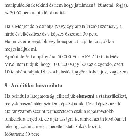
manipulációnak tekinti és nem hogy jutalmazná, büntetni fogja),
ez 30-60 perc napi idő ráfordítás.
Ha a Megrendelő csinálja (vagy egy általa kijelölt személy), a
hirdetés elkészítése és a képzés összesen 30 perc.
Ha nincs erre legalább egy hónapon át napi fél óra, akkor
megcsináljuk mi.
Apróhirdetés kampány ára: 50 000 Ft + ÁFA / 100 hirdetés.
Mivel nem tudjuk, hogy 100, 200 vagy 300 az elegendő, ezért
100-anként rakjuk fel, és a hatástól függően folytatjuk, vagy sem.
8. Analitika használata
elemezni a statisztikákat,
Ha beindul a látogatottság, elkezdjük
melyek használatára szintén képzést adok. Ez a képzés az idő
előirányzatom szerint természetesen csak a legalapvetőbb
funkciókra terjed ki, de a jártasságra is, amivel aztán kiválóan el
lehet igazodni a még ismeretlen statisztikák között.
Időtartam: 30 perc