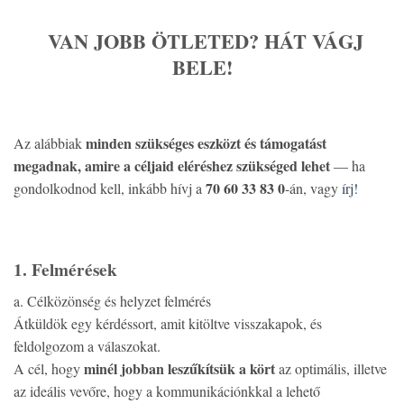
VAN JOBB ÖTLETED
? HÁT VÁGJ
BELE!
minden szükséges eszközt és támogatást
Az alábbiak
megadnak, amire a céljaid eléréshez szükséged lehet
— ha
70 60 33 83 0
gondolkodnod kell, inkább hívj a
-án, vagy
írj!
1. Felmérések
a. Célközönség és helyzet felmérés
Átküldök egy kérdéssort, amit kitöltve visszakapok, és
feldolgozom a válaszokat.
minél jobban leszűkítsük a kört
A cél, hogy
az optimális, illetve
az ideális vevőre, hogy a kommunikációnkkal a lehető