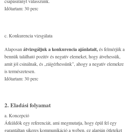
csapásirányt válasszunk.
Időtartam: 30 perc
c. Konkurencia vizsgálata
átvizsgáljuk a konkurencia ajánlatait,
Alaposan
és felmérjük a
bennük található pozitív és negatív elemeket, hogy átvehessük,
amit jól csinálnak, és „ráígérhessünk”, ahogy a negatív elemekre
is természetesen.
Időtartam: 30 perc
2. Eladási folyamat
a. Koncepció
Átküldök egy referenciát, ami megmutatja, hogy épül fel egy
garantáltan sikeres kommunikáció a weben, ez alapján ötleteket