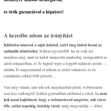
és örök garanciával a képzésre!
A kezedbe adom az irányítást
Kitűnően ismered a saját üzleted, ezért meg tudod hozni az
optimális döntéseket.
Sokkal egyszerűbb, ha én csak azt
mondom meg, amit én tudok tanácsolni marketing szempontból az
adott szituációban, és Te hajtod végre a legjobb tudásod szerint —
mintha Te magyaráznád el nekem az üzleti szituációt, és én
csimálnám sokkal több pénzért…
Van még valami, ami sok-sok megtakarítást jelent: webmesterre
nem
sem lesz szükséged! Sokkal gyorsabban elérheted a célod, ha
kell azzal bajlódnod, hogy a webmestered megértse, mit vársz
tőle, aztán napokig, hetekig várni
, amíg megcsinálja — lehet,