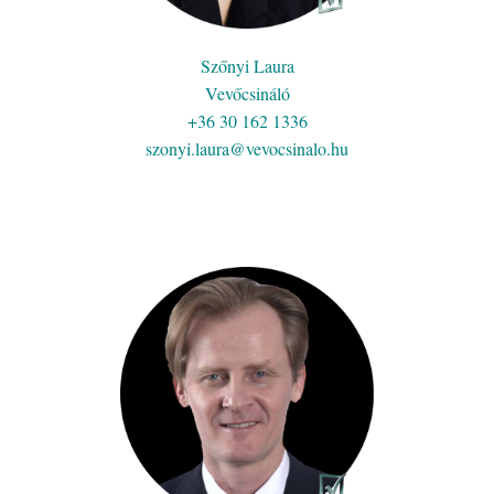
Szőnyi Laura
Vevőcsináló
+36 30 162 1336
szonyi.laura@vevocsinalo.hu