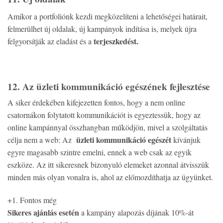
Amikor a portfoliónk kezdi megközelíteni a lehetőségei határait,
felmerülhet új oldalak, új kampányok indítása is, melyek újra
terjeszkedést.
felgyorsítják az eladást és a
12. Az üzleti kommunikáció egészének fejlesztése
A siker érdekében kifejezetten fontos, hogy a nem online
csatornákon folytatott kommunikációt is egyeztessük, hogy az
online kampánnyal összhangban működjön, mivel a szolgáltatás
üzleti kommunikáció egészét
célja nem a web: Az
kívánjuk
egyre magasabb szintre emelni, ennek a web csak az egyik
eszköze. Az itt sikeresnek bizonyuló elemeket azonnal átvisszük
minden más olyan vonalra is, ahol az előmozdíthatja az ügyünket.
+1. Fontos még
Sikeres ajánlás esetén
a kampány alapozás díjának 10%-át