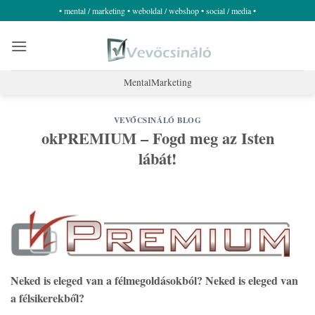
Skip
• mental / marketing • weboldal / webshop • social / media •
to
content
MentalMarketing
VEVŐCSINÁLÓ BLOG
okPREMIUM – Fogd meg az Isten
lábát!
Neked is eleged van a félmegoldásokból? Neked is eleged van
a félsikerekből?