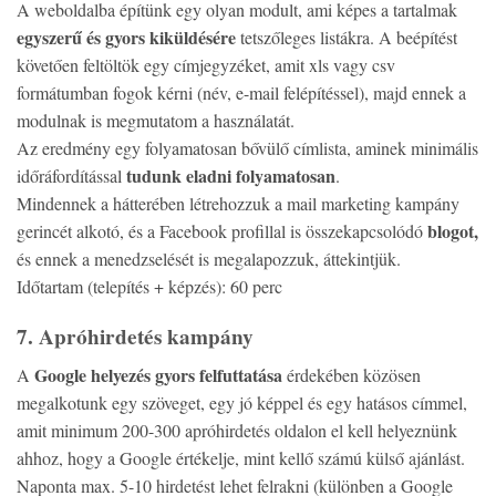
A weboldalba építünk egy olyan modult, ami képes a tartalmak
egyszerű és gyors kiküldésére
tetszőleges listákra. A beépítést
követően feltöltök egy címjegyzéket, amit xls vagy csv
formátumban fogok kérni (név, e-mail felépítéssel), majd ennek a
modulnak is megmutatom a használatát.
Az eredmény egy folyamatosan bővülő címlista, aminek minimális
tudunk eladni folyamatosan
időráfordítással
.
Mindennek a hátterében létrehozzuk a mail marketing kampány
blogot,
gerincét alkotó, és a Facebook profillal is összekapcsolódó
és ennek a menedzselését is megalapozzuk, áttekintjük.
Időtartam (telepítés + képzés): 60 perc
7. Apróhirdetés kampány
Google helyezés gyors felfuttatása
A
érdekében közösen
megalkotunk egy szöveget, egy jó képpel és egy hatásos címmel,
amit minimum 200-300 apróhirdetés oldalon el kell helyeznünk
ahhoz, hogy a Google értékelje, mint kellő számú külső ajánlást.
Naponta max. 5-10 hirdetést lehet felrakni (különben a Google