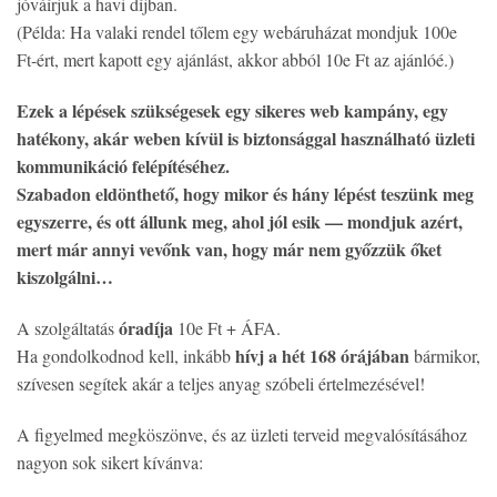
jóváírjuk a havi díjban.
(Példa: Ha valaki rendel tőlem egy webáruházat mondjuk 100e
Ft-ért, mert kapott egy ajánlást, akkor abból 10e Ft az ajánlóé.)
Ezek a lépések szükségesek egy sikeres web kampány, egy
hatékony, akár weben kívül is biztonsággal használható üzleti
kommunikáció felépítéséhez.
Szabadon eldönthető, hogy mikor és hány lépést teszünk meg
egyszerre, és ott állunk meg, ahol jól esik — mondjuk azért,
mert már annyi vevőnk van, hogy már nem győzzük őket
kiszolgálni…
óradíja
A szolgáltatás
10e Ft + ÁFA.
hívj a hét 168 órájában
Ha gondolkodnod kell, inkább
bármikor,
szívesen segítek akár a teljes anyag szóbeli értelmezésével!
A figyelmed megköszönve, és az üzleti terveid megvalósításához
nagyon sok sikert kívánva: