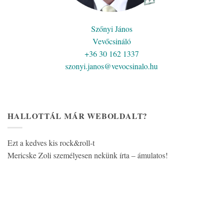
Szőnyi János
Vevőcsináló
+36 30 162 1337
szonyi.janos@vevocsinalo.hu
HALLOTTÁL MÁR WEBOLDALT?
Ezt a kedves kis rock&roll-t
Mericske Zoli személyesen nekünk írta – ámulatos!