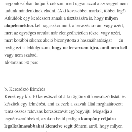
legpontosabban tudjunk célozni, mert ugyanazzal a szöveggel nem
tudunk mindenkinek eladni. (Aki kevesebbet markol, többet fog!).
milyen
Átküldök egy kérdéssort annak a tisztázására is, hogy
alapelemekhez
kell ragaszkodnunk a tervezés során: vagy azért,
mert az egységes arculat már elengedhetetlen része, vagy azért,
mert korábbi sikeres akció bizonyította a használhatóságát — én
hogy ne tervezzem újra, amit nem kell
pedig ezt is feldolgozom,
vagy nem szabad.
Időtartam: 30 perc
b. Keresőszó felmérés
Kérek egy kb. 10 keresőszóból álló rögtönzött keresőszó listát, és
készítek egy felmérést, ami az ezek a szavak által meghatározott
téma összes releváns keresőszavát egybegyűjti. Megadja a
kampány céljaira
legnépszerűbbeket, azokon belül pedig a
legalkalmasabbakat kiemelve segít
dönteni arról, hogy milyen