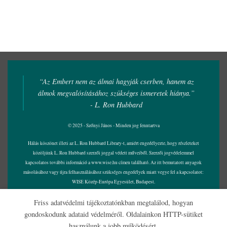
“Az Embert nem az álmai hagyják cserben, hanem az
álmok megvalósításához szükséges ismeretek hiánya.”
- L. Ron Hubbard
© 2025 - Szőnyi János - Minden jog fenntartva
Hálás köszönet illeti az L. Ron Hubbard Library-t, amiért engedélyezte, hogy részleteket
közöljünk L. Ron Hubbard szerzői joggal védett műveiből. Szerzői jogvédelemmel
kapcsolatos további információ a
www.wise.hu
címen található. Az itt bemutatott anyagok
másolásához vagy újra felhasználásához szükséges engedélyek miatt vegye fel a kapcsolatot:
WISE Közép-Európa Egyesület, Budapest.
Friss adatvédelmi tájékoztatónkban megtalálod, hogyan
gondoskodunk adataid védelméről. Oldalainkon HTTP-sütiket
használunk a jobb működésért.