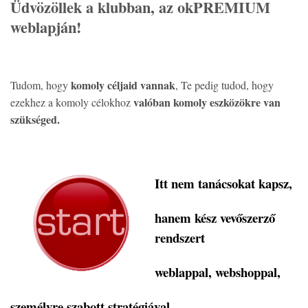
Üdvözöllek a klubban, az
okPREMIUM
weblapján!
komoly céljaid vannak
Tudom, hogy
, Te pedig tudod, hogy
valóban komoly eszközökre van
ezekhez a komoly célokhoz
szükséged.
Itt nem tanácsokat kapsz,
hanem kész vevőszerző
rendszert
weblappal, webshoppal,
személyre szabott stratégiával,