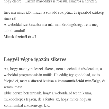
hogy elsőre, …aztán másodikra is rosszul. Ismerős a helyzet?
Erre ma nincs idő, hiszen a sok idő sok pénz, és igazából szükség
sincs rá!
A weboldal szerkesztése ma már nem ördöngősség, Te is meg
tudod tanulni!
Minek fizetnél érte?
Legyél végre igazán sikeres
Az, hogy mennyire leszel sikeres, nem a technikai részleteken, a
weboldal programozásán múlik. Ha eddig így gondoltad, ezt is
a sikered kulcsa a kommunikációd minősége,
felejtsd el, mert
és
semmi más!
Ebbe persze beletartozik, hogy a weboldalad technikailag
működőképes legyen, de a fontos az, hogy mit és hogyan
kommunikál a közönsége felé.