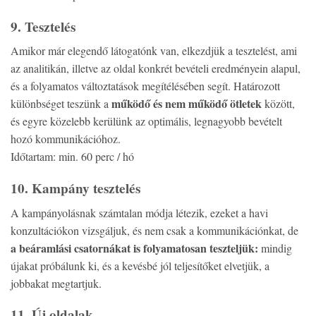
9. Tesztelés
Amikor már elegendő látogatónk van, elkezdjük a tesztelést, ami
az analitikán, illetve az oldal konkrét bevételi eredményein alapul,
és a folyamatos változtatások megítélésében segít. Határozott
működő és nem működő ötletek
különbséget teszünk a
között,
és egyre közelebb kerülünk az optimális, legnagyobb bevételt
hozó kommunikációhoz.
Időtartam: min. 60 perc / hó
10. Kampány tesztelés
A kampányolásnak számtalan módja létezik, ezeket a havi
konzultációkon vizsgáljuk, és nem csak a kommunikációnkat, de
a beáramlási csatornákat is folyamatosan teszteljük:
mindig
újakat próbálunk ki, és a kevésbé jól teljesítőket elvetjük, a
jobbakat megtartjuk.
11. Új oldalak