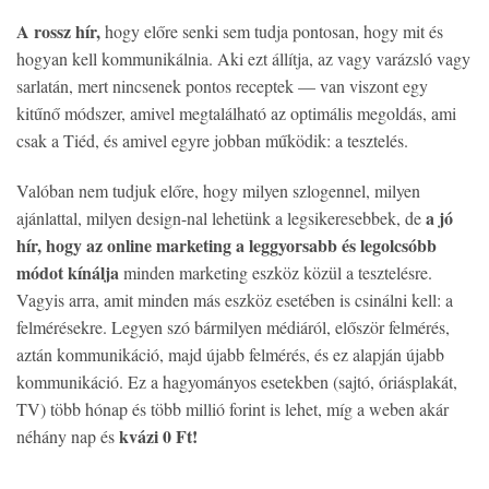
A rossz hír,
hogy előre senki sem tudja pontosan, hogy mit és
hogyan kell kommunikálnia. Aki ezt állítja, az vagy varázsló vagy
sarlatán, mert nincsenek pontos receptek — van viszont egy
kitűnő módszer, amivel megtalálható az optimális megoldás, ami
csak a Tiéd, és amivel egyre jobban működik: a tesztelés.
Valóban nem tudjuk előre, hogy milyen szlogennel, milyen
a jó
ajánlattal, milyen design-nal lehetünk a legsikeresebbek, de
hír, hogy az online marketing a leggyorsabb és legolcsóbb
módot kínálja
minden marketing eszköz közül a tesztelésre.
Vagyis arra, amit minden más eszköz esetében is csinálni kell: a
felmérésekre. Legyen szó bármilyen médiáról, először felmérés,
aztán kommunikáció, majd újabb felmérés, és ez alapján újabb
kommunikáció. Ez a hagyományos esetekben (sajtó, óriásplakát,
TV) több hónap és több millió forint is lehet, míg a weben akár
kvázi 0 Ft!
néhány nap és