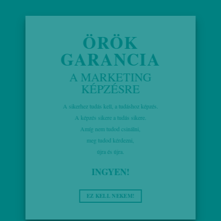
ÖRÖK
GARANCIA
A MARKETING
KÉPZÉSRE
A sikerhez tudás kell, a tudáshoz képzés.
A képzés sikere a tudás sikere.
Amíg nem tudod csinálni,
meg tudod kérdezni,
újra és újra.
INGYEN!
EZ KELL NEKEM!