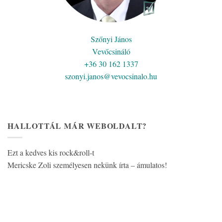
Szőnyi János
Vevőcsináló
+36 30 162 1337
szonyi.janos@vevocsinalo.hu
HALLOTTÁL MÁR WEBOLDALT?
Ezt a kedves kis rock&roll-t
Mericske Zoli személyesen nekünk írta – ámulatos!