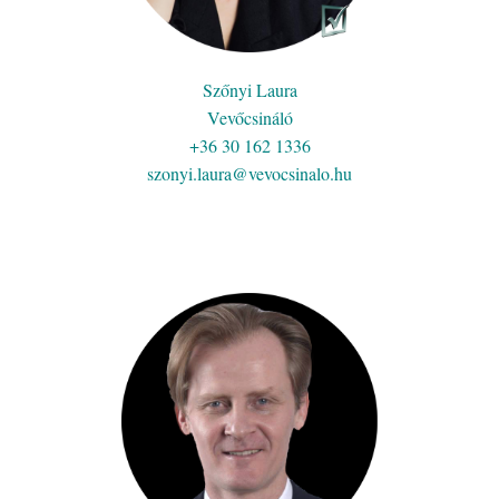
Szőnyi Laura
Vevőcsináló
+36 30 162 1336
szonyi.laura@vevocsinalo.hu