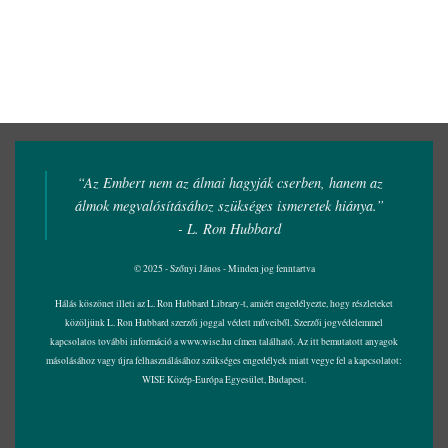
“Az Embert nem az álmai hagyják cserben, hanem az
álmok megvalósításához szükséges ismeretek hiánya.”
- L. Ron Hubbard
© 2025 - Szőnyi János - Minden jog fenntartva
Hálás köszönet illeti az L. Ron Hubbard Library-t, amiért engedélyezte, hogy részleteket
közöljünk L. Ron Hubbard szerzői joggal védett műveiből. Szerzői jogvédelemmel
kapcsolatos további információ a
www.wise.hu
címen található. Az itt bemutatott anyagok
másolásához vagy újra felhasználásához szükséges engedélyek miatt vegye fel a kapcsolatot:
WISE Közép-Európa Egyesület, Budapest.