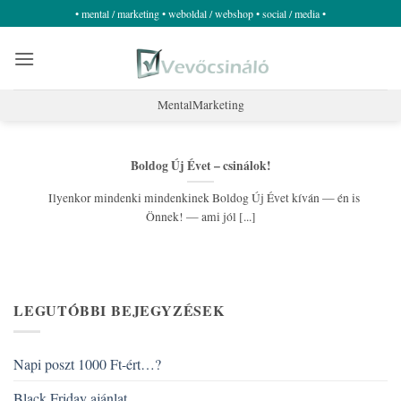
Skip
• mental / marketing • weboldal / webshop • social / media •
to
content
MentalMarketing
Boldog Új Évet – csinálok!
Ilyenkor mindenki mindenkinek Boldog Új Évet kíván — én is
Önnek! — ami jól [...]
LEGUTÓBBI BEJEGYZÉSEK
Napi poszt 1000 Ft-ért…?
Black Friday ajánlat