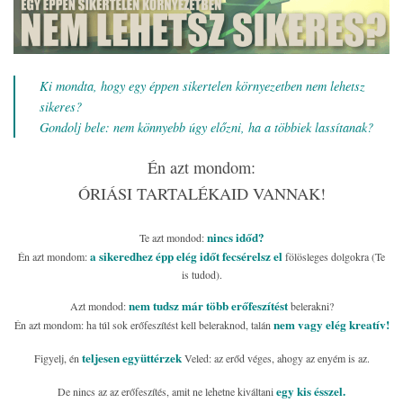
Ki mondta, hogy egy éppen sikertelen környezetben nem lehetsz
sikeres?
Gondolj bele: nem könnyebb úgy előzni, ha a többiek lassítanak?
Én azt mondom:
ÓRIÁSI TARTALÉKAID VANNAK!
nincs időd?
Te azt mondod:
a sikeredhez épp elég időt fecsérelsz el
Én azt mondom:
fölösleges dolgokra (Te
is tudod).
nem tudsz már több erőfeszítést
Azt mondod:
belerakni?
nem vagy elég kreatív!
Én azt mondom: ha túl sok erőfeszítést kell beleraknod, talán
teljesen együttérzek
Figyelj, én
Veled: az erőd véges, ahogy az enyém is az.
egy kis ésszel.
De nincs az az erőfeszítés, amit ne lehetne kiváltani