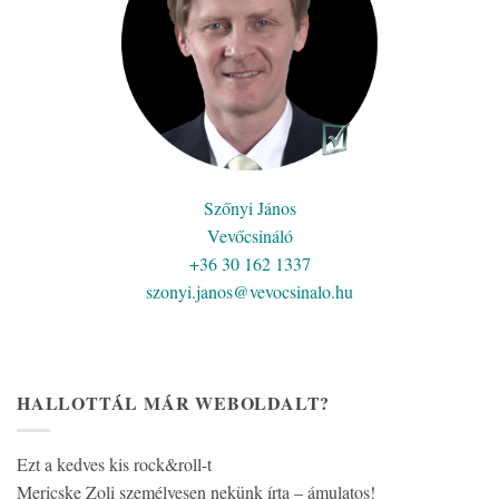
Szőnyi János
Vevőcsináló
+36 30 162 1337
szonyi.janos@vevocsinalo.hu
HALLOTTÁL MÁR WEBOLDALT?
Ezt a kedves kis rock&roll-t
Mericske Zoli személyesen nekünk írta – ámulatos!