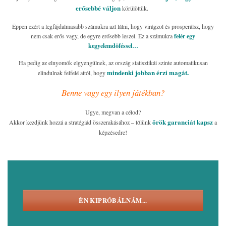
erősebbé váljon
körülöttük.
Éppen ezért a legfájdalmasabb számukra azt látni, hogy virágzol és prosperálsz, hogy
nem csak erős vagy, de egyre erősebb leszel. Ez a számukra
felér egy
kegyelemdöféssel…
Ha pedig az elnyomók elgyengülnek, az ország statisztikái szinte automatikusan
mindenki jobban érzi magát.
elindulnak felfelé attól, hogy
Benne vagy egy ilyen játékban?
Ugye, megvan a célod?
örök garanciát kapsz
Akkor kezdjünk hozzá a stratégiád összerakásához – tőlünk
a
képzésedre!
ÉN KIPRÓBÁLNÁM...