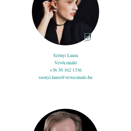
Szőnyi Laura
Vevőcsináló
+36 30 162 1336
szonyi.laura@vevocsinalo.hu