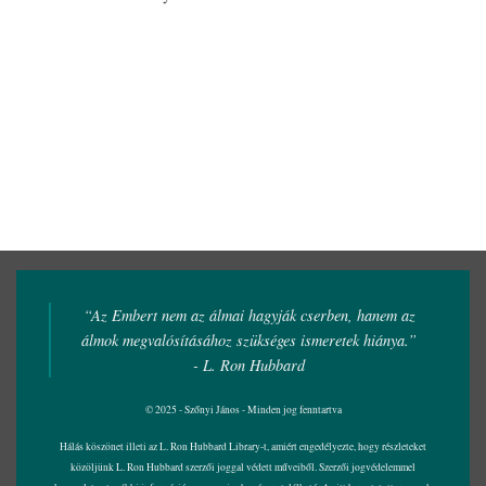
“Az Embert nem az álmai hagyják cserben, hanem az
álmok megvalósításához szükséges ismeretek hiánya.”
- L. Ron Hubbard
© 2025 - Szőnyi János - Minden jog fenntartva
Hálás köszönet illeti az L. Ron Hubbard Library-t, amiért engedélyezte, hogy részleteket
közöljünk L. Ron Hubbard szerzői joggal védett műveiből. Szerzői jogvédelemmel