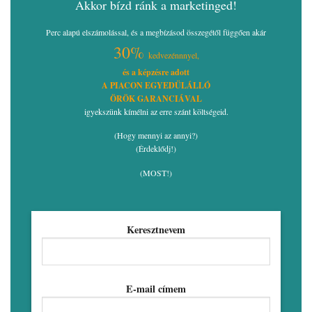
Akkor bízd ránk a marketinged!
Perc alapú elszámolással, és a megbízásod összegétől függően akár
30%
kedvezénnnyel,
és a képzésre adott
A PIACON EGYEDÜLÁLLÓ
ÖRÖK GARANCIÁVAL
igyekszünk kímélni az erre szánt költségeid.
(Hogy mennyi az annyi?)
(Érdeklődj!)
(MOST!)
Keresztnevem
E-mail címem