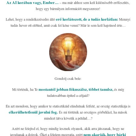
Az AI korában vagy, Ember…
– ma már ahhoz sem kell különösebb erőfeszítés,
hogy egy bármilyen információt megszerezz!
erő korlátozott, de a tudás korlátlan:
Lehet, hogy a rendelkezésedre álló
Mennyi
tudás hever ott előtted, amit csak fel kéne venni? Már le sem kell hajolnod érte…
Gondolj csak bele:
mostantól jobban fókuszálsz, többet tanulsz,
Mi történik, ha Te
és még
tudatosabban építed a céljaid?
Én azt mondom, hogy amikor te statisztikáid elindulnak felfelé, az ország statisztikája is
elkerülhetetlenül javulni fog.
És mi történik az országos görbékkel, ha mások
mindezt látva követik a példád…?
Azért ne felejtsd el, hogy mindig lesznek olyanok, akik arra játszanak, hogy ne
nem akarják, hogy bárki
javuljanak a dolgok. Őket a félelem mozgatja, ezért