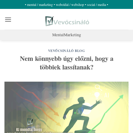
Skip
• mental / marketing • weboldal / webshop • social / media •
to
content
MentalMarketing
VEVŐCSINÁLÓ BLOG
Nem könnyebb úgy előzni, hogy a
többiek lassítanak?