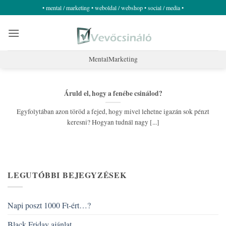
Skip
• mental / marketing • weboldal / webshop • social / media •
to
content
MentalMarketing
Áruld el, hogy a fenébe csinálod?
Egyfolytában azon töröd a fejed, hogy mivel lehetne igazán sok pénzt
keresni? Hogyan tudnál nagy [...]
LEGUTÓBBI BEJEGYZÉSEK
Napi poszt 1000 Ft-ért…?
Black Friday ajánlat