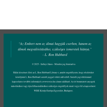
“Az Embert nem az álmai hagyják cserben, hanem az
álmok megvalósításához szükséges ismeretek hiánya.”
- L. Ron Hubbard
© 2025 - Szőnyi János - Minden jog fenntartva
Hálás köszönet illeti az L. Ron Hubbard Library-t, amiért engedélyezte, hogy részleteket
közöljünk L. Ron Hubbard szerzői joggal védett műveiből. Szerzői jogvédelemmel
kapcsolatos további információ a
www.wise.hu
címen található. Az itt bemutatott anyagok
másolásához vagy újra felhasználásához szükséges engedélyek miatt vegye fel a kapcsolatot:
WISE Közép-Európa Egyesület, Budapest.