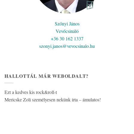
Szőnyi János
Vevőcsináló
+36 30 162 1337
szonyi.janos@vevocsinalo.hu
HALLOTTÁL MÁR WEBOLDALT?
Ezt a kedves kis rock&roll-t
Mericske Zoli személyesen nekünk írta – ámulatos!