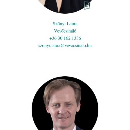
Szőnyi Laura
Vevőcsináló
+36 30 162 1336
szonyi.laura@vevocsinalo.hu