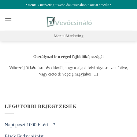
Skip
• mental / marketing • weboldal / webshop • social / media •
to
content
MentalMarketing
Osztályozd le a céged fejlődőképességét
Válaszolj öt kérdésre, és kiderül, hogy a céged felvirágzásra van ítélve,
vagy élete(d) végéig nagyjából [...]
LEGUTÓBBI BEJEGYZÉSEK
Napi poszt 1000 Ft-ért…?
Black Friday ajánlat