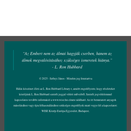
“Az Embert nem az álmai hagyják cserben, hanem az
álmok megvalósításához szükséges ismeretek hiánya.”
- L. Ron Hubbard
© 2025 - Szőnyi János - Minden jog fenntartva
Hálás köszönet illeti az L. Ron Hubbard Library-t, amiért engedélyezte, hogy részleteket
közöljünk L. Ron Hubbard szerzői joggal védett műveiből. Szerzői jogvédelemmel
kapcsolatos további információ a
www.wise.hu
címen található. Az itt bemutatott anyagok
másolásához vagy újra felhasználásához szükséges engedélyek miatt vegye fel a kapcsolatot:
WISE Közép-Európa Egyesület, Budapest.