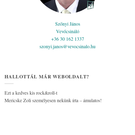
Szőnyi János
Vevőcsináló
+36 30 162 1337
szonyi.janos@vevocsinalo.hu
HALLOTTÁL MÁR WEBOLDALT?
Ezt a kedves kis rock&roll-t
Mericske Zoli személyesen nekünk írta – ámulatos!