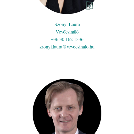
Szőnyi Laura
Vevőcsináló
+36 30 162 1336
szonyi.laura@vevocsinalo.hu