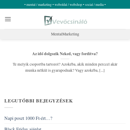
Skip
• mental / marketing • weboldal / webshop • social / media •
to
content
MentalMarketing
Az idő dolgozik Neked, vagy fordítva?
Te melyik csoportba tartozol? Azokéba, akik minden perccel akár
munka nélkül is gyarapodnak? Vagy azokéba, [...]
LEGUTÓBBI BEJEGYZÉSEK
Napi poszt 1000 Ft-ért…?
Black Friday ajánlat