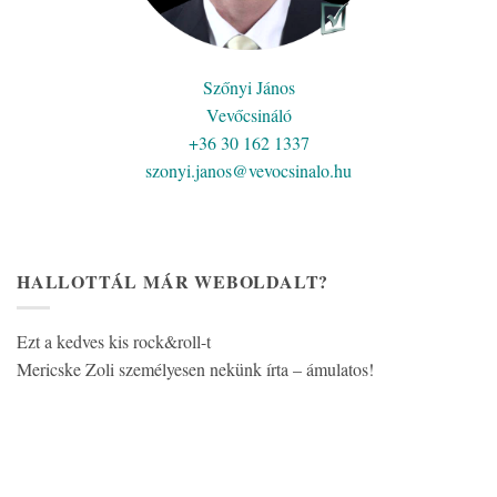
Szőnyi János
Vevőcsináló
+36 30 162 1337
szonyi.janos@vevocsinalo.hu
HALLOTTÁL MÁR WEBOLDALT?
Ezt a kedves kis rock&roll-t
Mericske Zoli személyesen nekünk írta – ámulatos!