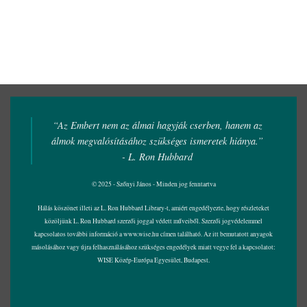
“Az Embert nem az álmai hagyják cserben, hanem az
álmok megvalósításához szükséges ismeretek hiánya.”
- L. Ron Hubbard
© 2025 - Szőnyi János - Minden jog fenntartva
Hálás köszönet illeti az L. Ron Hubbard Library-t, amiért engedélyezte, hogy részleteket
közöljünk L. Ron Hubbard szerzői joggal védett műveiből. Szerzői jogvédelemmel
kapcsolatos további információ a
www.wise.hu
címen található. Az itt bemutatott anyagok
másolásához vagy újra felhasználásához szükséges engedélyek miatt vegye fel a kapcsolatot:
WISE Közép-Európa Egyesület, Budapest.