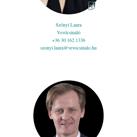
Szőnyi Laura
Vevőcsináló
+36 30 162 1336
szonyi.laura@vevocsinalo.hu