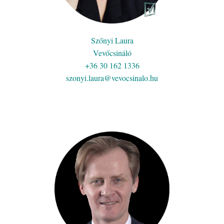
Szőnyi Laura
Vevőcsináló
+36 30 162 1336
szonyi.laura@vevocsinalo.hu