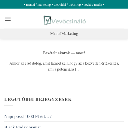
Skip
• mental / marketing • weboldal / webshop • social / media •
to
content
MentalMarketing
Bevételt akarok — most!
Akkor az első dolog, amit látnod kell, hogy az a közvetlen értékesítés,
ami a potenciális [...]
LEGUTÓBBI BEJEGYZÉSEK
Napi poszt 1000 Ft-ért…?
Black Friday ajánlat