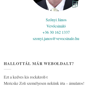
Szőnyi János
Vevőcsináló
+36 30 162 1337
szonyi.janos@vevocsinalo.hu
HALLOTTÁL MÁR WEBOLDALT?
Ezt a kedves kis rock&roll-t
Mericske Zoli személyesen nekünk írta – ámulatos!