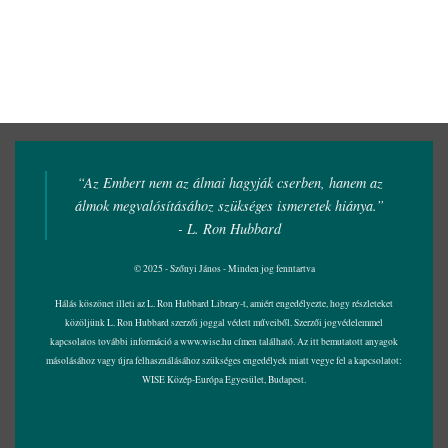
“Az Embert nem az álmai hagyják cserben, hanem az
álmok megvalósításához szükséges ismeretek hiánya.”
- L. Ron Hubbard
© 2025 - Szőnyi János - Minden jog fenntartva
Hálás köszönet illeti az L. Ron Hubbard Library-t, amiért engedélyezte, hogy részleteket
közöljünk L. Ron Hubbard szerzői joggal védett műveiből. Szerzői jogvédelemmel
kapcsolatos további információ a
www.wise.hu
címen található. Az itt bemutatott anyagok
másolásához vagy újra felhasználásához szükséges engedélyek miatt vegye fel a kapcsolatot:
WISE Közép-Európa Egyesület, Budapest.