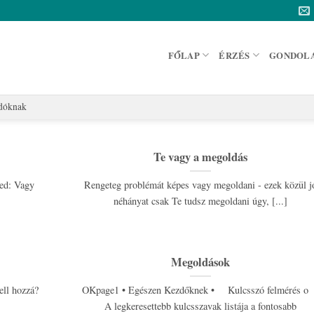
FŐLAP
ÉRZÉS
GONDOL
adóknak
Te vagy a megoldás
ged: Vagy
Rengeteg problémát képes vagy megoldani - ezek közül j
néhányat csak Te tudsz megoldani úgy, [...]
Megoldások
ell hozzá?
OKpage1 • Egészen Kezdőknek • Kulcsszó felmérés 
A legkeresettebb kulcsszavak listája a fontosabb