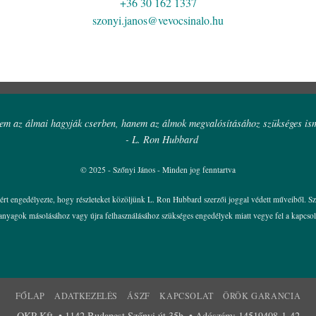
+36 30 162 1337
szonyi.janos@vevocsinalo.hu
m az álmai hagyják cserben, hanem az álmok megvalósításához szükséges ism
- L. Ron Hubbard
© 2025 - Szőnyi János - Minden jog fenntartva
iért engedélyezte, hogy részleteket közöljünk L. Ron Hubbard szerzői joggal védett műveiből. 
t anyagok másolásához vagy újra felhasználásához szükséges engedélyek miatt vegye fel a kapcs
FŐLAP
ADATKEZELÉS
ÁSZF
KAPCSOLAT
ÖRÖK GARANCIA
OKP Kft. • 1142 Budapest Szőnyi út 35b. • Adószám: 14519408-1-42