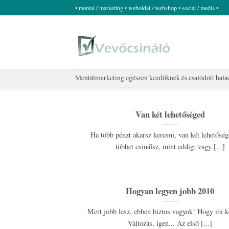
Skip
• mental / marketing • weboldal / webshop • social / media •
to
content
Mentálmarketing egészen kezdőknek és csalódott hal
Van két lehetőséged
Ha több pénzt akarsz keresni, van két lehetősé
többet csinálsz, mint eddig; vagy [...]
Hogyan legyen jobb 2010
Mert jobb lesz, ebben biztos vagyok! Hogy mi k
Változás, igen... Az első [...]