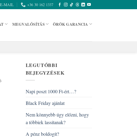
E-MAIL
+36 30 162 1337
AT
MEGVALÓSÍTÁS
ÖRÖK GARANCIA
LEGUTÓBBI
BEJEGYZÉSEK
ó
Napi poszt 1000 Ft-ért…?
Black Friday ajánlat
Nem könnyebb úgy előzni, hogy
a többiek lassítanak?
o
A pénz boldogít?