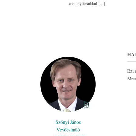
versenytársakkal [...]
HA
Ezt 
Meri
Szőnyi János
Vevőcsináló