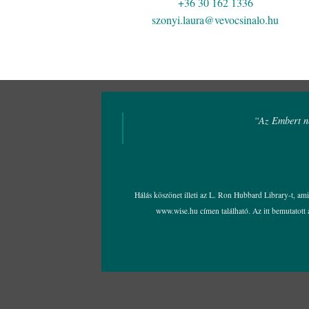
+36 30 162 1336
szonyi.laura@vevocsinalo.hu
“Az Embert ne
Hálás köszönet illeti az L. Ron Hubbard Library-t, am
www.wise.hu
címen található. Az itt bemutatot