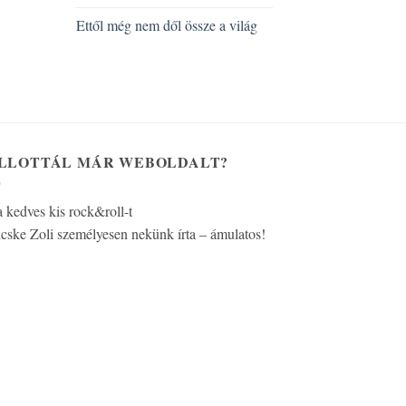
Ettől még nem dől össze a világ
LLOTTÁL MÁR WEBOLDALT?
a kedves kis rock&roll-t
cske Zoli személyesen nekünk írta – ámulatos!