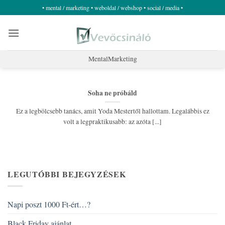
Skip
• mental / marketing • weboldal / webshop • social / media •
to
content
MentalMarketing
Soha ne próbáld
Ez a legbölcsebb tanács, amit Yoda Mestertől hallottam. Legalábbis ez
volt a legpraktikusabb: az azóta [...]
LEGUTÓBBI BEJEGYZÉSEK
Napi poszt 1000 Ft-ért…?
Black Friday ajánlat