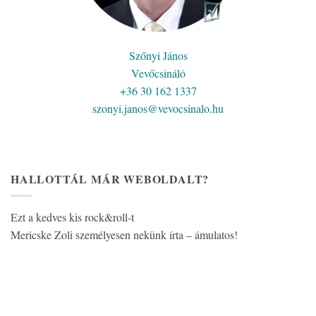
Szőnyi János
Vevőcsináló
+36 30 162 1337
szonyi.janos@vevocsinalo.hu
HALLOTTÁL MÁR WEBOLDALT?
Ezt a kedves kis rock&roll-t
Mericske Zoli személyesen nekünk írta – ámulatos!