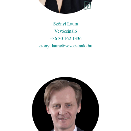
Szőnyi Laura
Vevőcsináló
+36 30 162 1336
szonyi.laura@vevocsinalo.hu