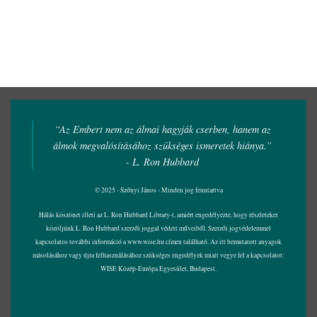
“Az Embert nem az álmai hagyják cserben, hanem az
álmok megvalósításához szükséges ismeretek hiánya.”
- L. Ron Hubbard
© 2025 - Szőnyi János - Minden jog fenntartva
Hálás köszönet illeti az L. Ron Hubbard Library-t, amiért engedélyezte, hogy részleteket
közöljünk L. Ron Hubbard szerzői joggal védett műveiből. Szerzői jogvédelemmel
kapcsolatos további információ a
www.wise.hu
címen található. Az itt bemutatott anyagok
másolásához vagy újra felhasználásához szükséges engedélyek miatt vegye fel a kapcsolatot:
WISE Közép-Európa Egyesület, Budapest.