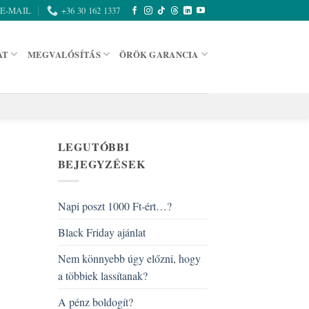
E-MAIL
+36 30 162 1337
AT
MEGVALÓSÍTÁS
ÖRÖK GARANCIA
LEGUTÓBBI
BEJEGYZÉSEK
Napi poszt 1000 Ft-ért…?
Black Friday ajánlat
Nem könnyebb úgy előzni, hogy
a többiek lassítanak?
A pénz boldogít?