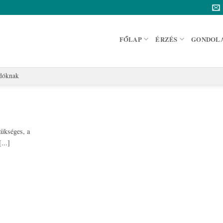
FŐLAP
ÉRZÉS
GONDOL
adóknak
zükséges, a
...]