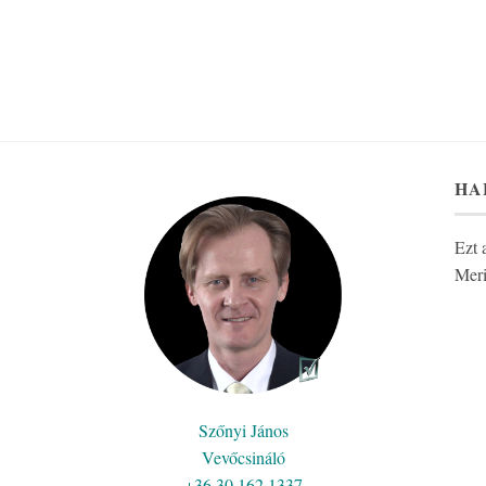
HA
Ezt 
Meri
Szőnyi János
Vevőcsináló
+36 30 162 1337