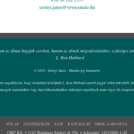
szonyi.janos@vevocsinalo.hu
m az álmai hagyják cserben, hanem az álmok megvalósításához szükséges ism
- L. Ron Hubbard
© 2025 - Szőnyi János - Minden jog fenntartva
iért engedélyezte, hogy részleteket közöljünk L. Ron Hubbard szerzői joggal védett műveiből. 
t anyagok másolásához vagy újra felhasználásához szükséges engedélyek miatt vegye fel a kapcs
FŐLAP
ADATKEZELÉS
ÁSZF
KAPCSOLAT
ÖRÖK GARANCIA
OKP Kft. • 1142 Budapest Szőnyi út 35b. • Adószám: 14519408-1-42