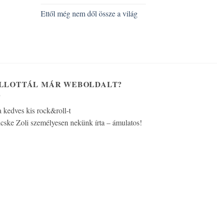
Ettől még nem dől össze a világ
LLOTTÁL MÁR WEBOLDALT?
a kedves kis rock&roll-t
cske Zoli személyesen nekünk írta – ámulatos!