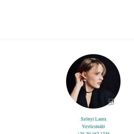
Szőnyi Laura
Vevőcsináló
+36 30 162 1336