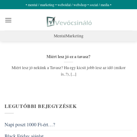
Skip
• mental / marketing • weboldal / webshop • social / media •
to
content
MentalMarketing
Miért lesz jó ez a tavasz?
Miért lesz jó nekünk a Tavasz? Ha egy kicsit jobb lesz az idő (mikor
is..?), [...]
LEGUTÓBBI BEJEGYZÉSEK
Napi poszt 1000 Ft-ért…?
Black Friday ajánlat