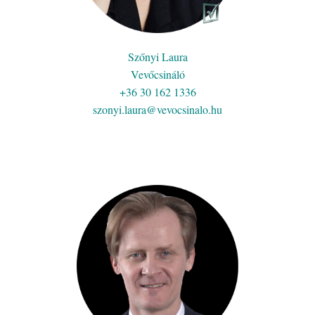
Szőnyi Laura
Vevőcsináló
+36 30 162 1336
szonyi.laura@vevocsinalo.hu