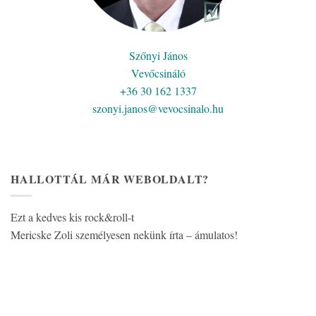
Szőnyi János
Vevőcsináló
+36 30 162 1337
szonyi.janos@vevocsinalo.hu
HALLOTTÁL MÁR WEBOLDALT?
Ezt a kedves kis rock&roll-t
Mericske Zoli személyesen nekünk írta – ámulatos!