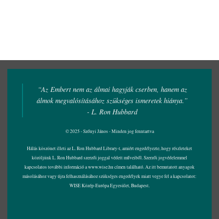
“Az Embert nem az álmai hagyják cserben, hanem az
álmok megvalósításához szükséges ismeretek hiánya.”
- L. Ron Hubbard
© 2025 - Szőnyi János - Minden jog fenntartva
Hálás köszönet illeti az L. Ron Hubbard Library-t, amiért engedélyezte, hogy részleteket
közöljünk L. Ron Hubbard szerzői joggal védett műveiből. Szerzői jogvédelemmel
kapcsolatos további információ a
www.wise.hu
címen található. Az itt bemutatott anyagok
másolásához vagy újra felhasználásához szükséges engedélyek miatt vegye fel a kapcsolatot:
WISE Közép-Európa Egyesület, Budapest.