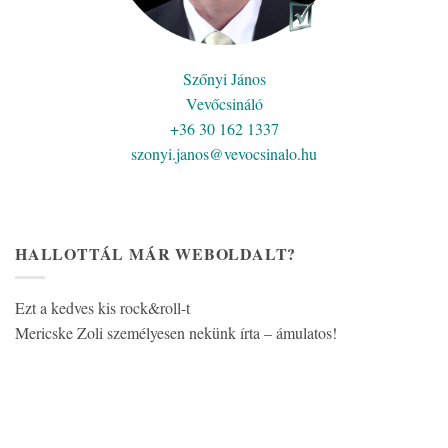
Szőnyi János
Vevőcsináló
+36 30 162 1337
szonyi.janos@vevocsinalo.hu
HALLOTTÁL MÁR WEBOLDALT?
Ezt a kedves kis rock&roll-t
Mericske Zoli személyesen nekünk írta – ámulatos!