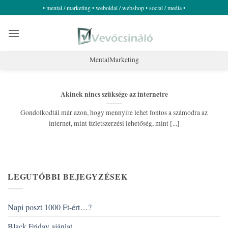
Skip
• mental / marketing • weboldal / webshop • social / media •
to
content
MentalMarketing
Akinek nincs szüksége az internetre
Gondolkodtál már azon, hogy mennyire lehet fontos a számodra az
internet, mint üzletszerzési lehetőség, mint [...]
LEGUTÓBBI BEJEGYZÉSEK
Napi poszt 1000 Ft-ért…?
Black Friday ajánlat