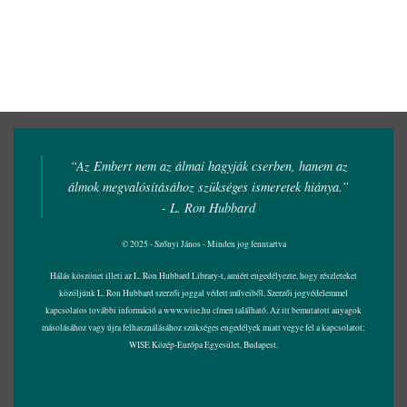
“Az Embert nem az álmai hagyják cserben, hanem az
álmok megvalósításához szükséges ismeretek hiánya.”
- L. Ron Hubbard
© 2025 - Szőnyi János - Minden jog fenntartva
Hálás köszönet illeti az L. Ron Hubbard Library-t, amiért engedélyezte, hogy részleteket
közöljünk L. Ron Hubbard szerzői joggal védett műveiből. Szerzői jogvédelemmel
kapcsolatos további információ a
www.wise.hu
címen található. Az itt bemutatott anyagok
másolásához vagy újra felhasználásához szükséges engedélyek miatt vegye fel a kapcsolatot:
WISE Közép-Európa Egyesület, Budapest.