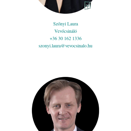
Szőnyi Laura
Vevőcsináló
+36 30 162 1336
szonyi.laura@vevocsinalo.hu