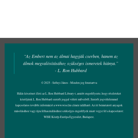
“Az Embert nem az álmai hagyják cserben, hanem az
álmok megvalósításához szükséges ismeretek hiánya.”
- L. Ron Hubbard
© 2025 - Szőnyi János - Minden jog fenntartva
Hálás köszönet illeti az L. Ron Hubbard Library-t, amiért engedélyezte, hogy részleteket
közöljünk L. Ron Hubbard szerzői joggal védett műveiből. Szerzői jogvédelemmel
kapcsolatos további információ a
www.wise.hu
címen található. Az itt bemutatott anyagok
másolásához vagy újra felhasználásához szükséges engedélyek miatt vegye fel a kapcsolatot:
WISE Közép-Európa Egyesület, Budapest.