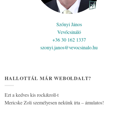
Szőnyi János
Vevőcsináló
+36 30 162 1337
szonyi.janos@vevocsinalo.hu
HALLOTTÁL MÁR WEBOLDALT?
Ezt a kedves kis rock&roll-t
Mericske Zoli személyesen nekünk írta – ámulatos!