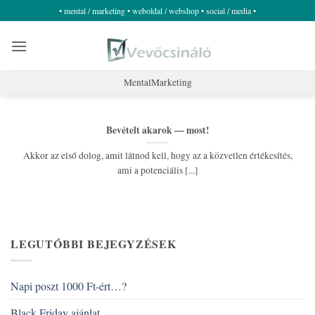
Skip
• mental / marketing • weboldal / webshop • social / media •
to
content
MentalMarketing
Bevételt akarok — most!
Akkor az első dolog, amit látnod kell, hogy az a közvetlen értékesítés,
ami a potenciális [...]
LEGUTÓBBI BEJEGYZÉSEK
Napi poszt 1000 Ft-ért…?
Black Friday ajánlat