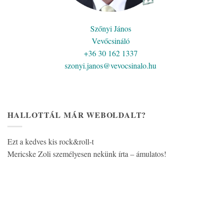
Szőnyi János
Vevőcsináló
+36 30 162 1337
szonyi.janos@vevocsinalo.hu
HALLOTTÁL MÁR WEBOLDALT?
Ezt a kedves kis rock&roll-t
Mericske Zoli személyesen nekünk írta – ámulatos!