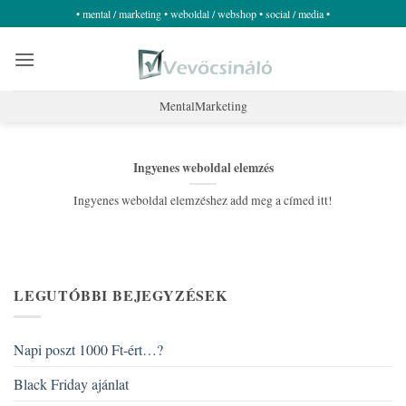
Skip
• mental / marketing • weboldal / webshop • social / media •
to
content
MentalMarketing
Ingyenes weboldal elemzés
Ingyenes weboldal elemzéshez add meg a címed itt!
LEGUTÓBBI BEJEGYZÉSEK
Napi poszt 1000 Ft-ért…?
Black Friday ajánlat