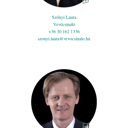
Szőnyi Laura
Vevőcsináló
+36 30 162 1336
szonyi.laura@vevocsinalo.hu