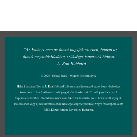
“Az Embert nem az álmai hagyják cserben, hanem az
álmok megvalósításához szükséges ismeretek hiánya.”
- L. Ron Hubbard
© 2025 - Szőnyi János - Minden jog fenntartva
Hálás köszönet illeti az L. Ron Hubbard Library-t, amiért engedélyezte, hogy részleteket
közöljünk L. Ron Hubbard szerzői joggal védett műveiből. Szerzői jogvédelemmel
kapcsolatos további információ a
www.wise.hu
címen található. Az itt bemutatott anyagok
másolásához vagy újra felhasználásához szükséges engedélyek miatt vegye fel a kapcsolatot:
WISE Közép-Európa Egyesület, Budapest.