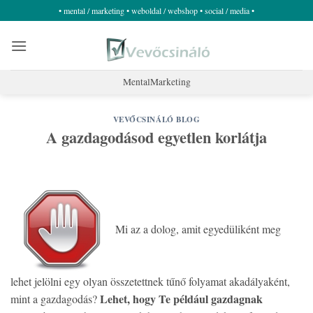
Skip
• mental / marketing • weboldal / webshop • social / media •
to
content
MentalMarketing
VEVŐCSINÁLÓ BLOG
A gazdagodásod egyetlen korlátja
Mi az a dolog, amit egyedüliként meg
lehet jelölni egy olyan összetettnek tűnő folyamat akadályaként,
Lehet, hogy Te például gazdagnak
mint a gazdagodás?