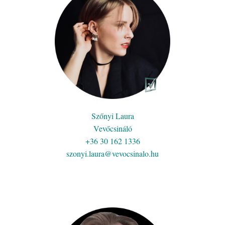
Szőnyi Laura
Vevőcsináló
+36 30 162 1336
szonyi.laura@vevocsinalo.hu