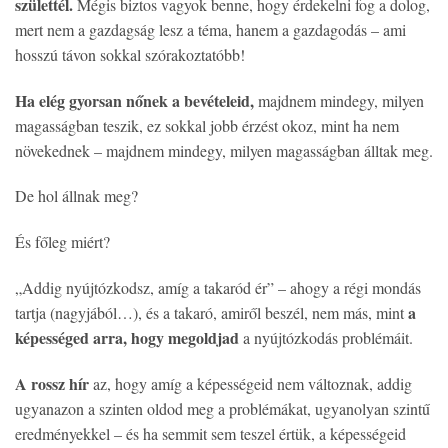
születtél.
Mégis biztos vagyok benne, hogy érdekelni fog a dolog,
mert nem a gazdagság lesz a téma, hanem a gazdagodás – ami
hosszú távon sokkal szórakoztatóbb!
Ha elég gyorsan nőnek a bevételeid,
majdnem mindegy, milyen
magasságban teszik, ez sokkal jobb érzést okoz, mint ha nem
növekednek – majdnem mindegy, milyen magasságban álltak meg.
De hol állnak meg?
És főleg miért?
„Addig nyújtózkodsz, amíg a takaród ér” – ahogy a régi mondás
a
tartja (nagyjából…), és a takaró, amiről beszél, nem más, mint
képességed arra, hogy megoldjad
a nyújtózkodás problémáit.
A rossz hír
az, hogy amíg a képességeid nem változnak, addig
ugyanazon a szinten oldod meg a problémákat, ugyanolyan szintű
eredményekkel – és ha semmit sem teszel értük, a képességeid