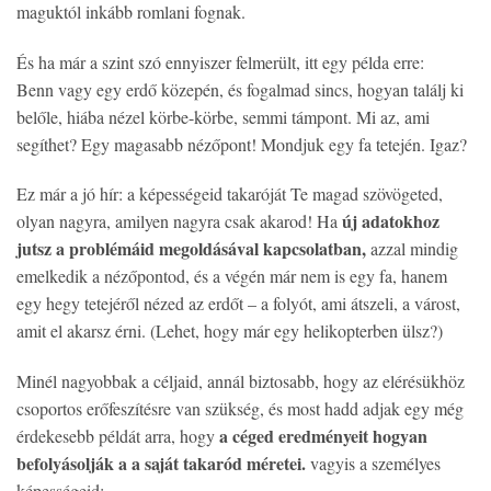
maguktól inkább romlani fognak.
És ha már a szint szó ennyiszer felmerült, itt egy példa erre:
Benn vagy egy erdő közepén, és fogalmad sincs, hogyan találj ki
belőle, hiába nézel körbe-körbe, semmi támpont. Mi az, ami
segíthet? Egy magasabb nézőpont! Mondjuk egy fa tetején. Igaz?
Ez már a jó hír: a képességeid takaróját Te magad szövögeted,
új adatokhoz
olyan nagyra, amilyen nagyra csak akarod! Ha
jutsz a problémáid megoldásával kapcsolatban,
azzal mindig
emelkedik a nézőpontod, és a végén már nem is egy fa, hanem
egy hegy tetejéről nézed az erdőt – a folyót, ami átszeli, a várost,
amit el akarsz érni. (Lehet, hogy már egy helikopterben ülsz?)
Minél nagyobbak a céljaid, annál biztosabb, hogy az elérésükhöz
csoportos erőfeszítésre van szükség, és most hadd adjak egy még
a céged eredményeit hogyan
érdekesebb példát arra, hogy
befolyásolják a a saját takaród méretei.
vagyis a személyes
képességeid: