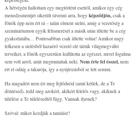
A hétvégén hallottam egy megtörtént esetről, amikor egy cég
képződjön,
menedzsmentjét sikerült rávenni arra, hogy
csak a
főnök épp nem ért rá – talán elment sielni, amíg a vezetőség a
szemináriumon egyik felismerését a másik után ültette be a cég
gyakorlatába… Pontosabban csak ültette volna! Amikor nagy
lelkesen a sielésből hazaérő vezető elé tárták világmegváltó
terveiket, a főnök egyszerűen leállította az egészet, mivel fogalma
Nem érte fel ésszel,
sem volt arról, amit megmutattak neki.
nem
ért el odáig a takarója, így a nyújtózásból se lett semmi.
Ha magadért nem éri meg fejlődnöd (amit kétlek, de a Te
döntésed), tedd meg azokért, akikért felelős vagy, akiknek a
túlélése a Te túlélésedtől függ. Vannak ilyenek?
Szóval: mikor kezdjük a tanulást?