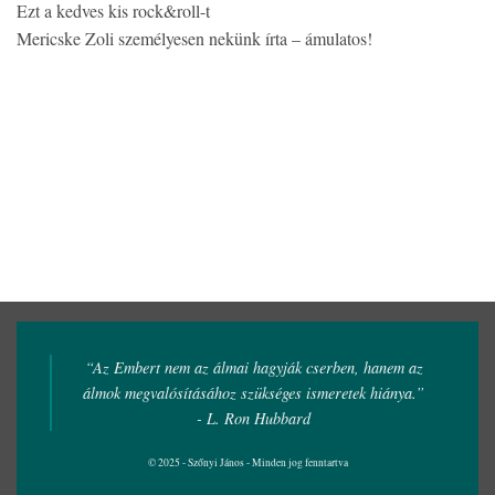
Ezt a kedves kis rock&roll-t
Mericske Zoli személyesen nekünk írta – ámulatos!
“Az Embert nem az álmai hagyják cserben, hanem az
álmok megvalósításához szükséges ismeretek hiánya.”
- L. Ron Hubbard
© 2025 - Szőnyi János - Minden jog fenntartva