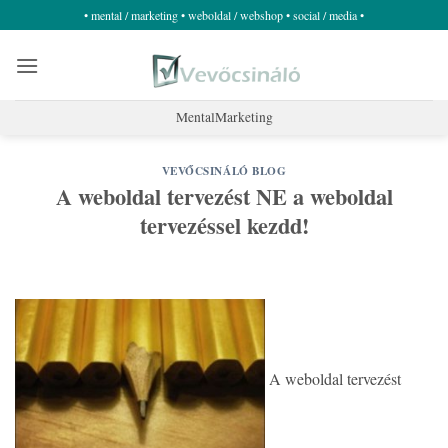
Skip
• mental / marketing • weboldal / webshop • social / media •
to
content
MentalMarketing
VEVŐCSINÁLÓ BLOG
A weboldal tervezést NE a weboldal
tervezéssel kezdd!
A weboldal tervezést