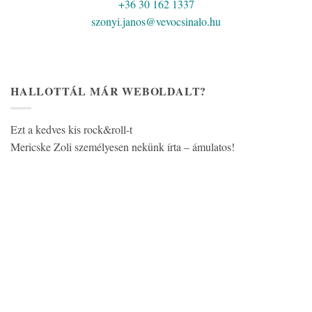
+36 30 162 1337
szonyi.janos@vevocsinalo.hu
HALLOTTÁL MÁR WEBOLDALT?
Ezt a kedves kis rock&roll-t
Mericske Zoli személyesen nekünk írta – ámulatos!