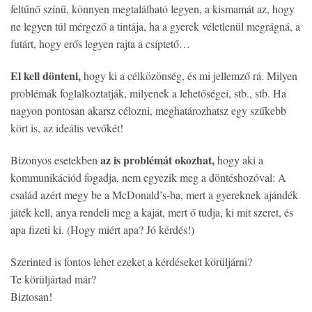
feltűnő színű, könnyen megtalálható legyen, a kismamát az, hogy
ne legyen túl mérgező a tintája, ha a gyerek véletlenül megrágná, a
futárt, hogy erős legyen rajta a csíptető…
El kell dönteni,
hogy ki a célközönség, és mi jellemző rá. Milyen
problémák foglalkoztatják, milyenek a lehetőségei, stb., stb. Ha
nagyon pontosan akarsz célozni, meghatározhatsz egy szűkebb
kört is, az ideális vevőkét!
az is problémát okozhat,
Bizonyos esetekben
hogy aki a
kommunikációd fogadja, nem egyezik meg a döntéshozóval: A
család azért megy be a McDonald’s-ba, mert a gyereknek ajándék
játék kell, anya rendeli meg a kaját, mert ő tudja, ki mit szeret, és
apa fizeti ki. (Hogy miért apa? Jó kérdés!)
Szerinted is fontos lehet ezeket a kérdéseket körüljárni?
Te körüljártad már?
Biztosan!