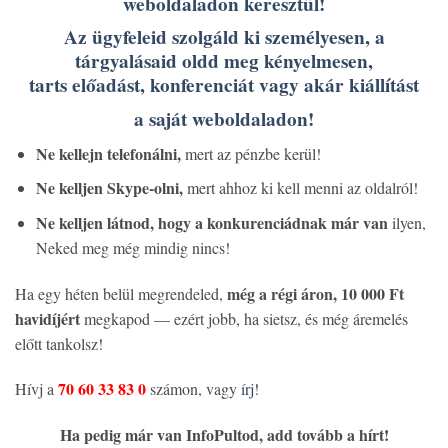
weboldaladon keresztül!
Az ügyfeleid szolgáld ki személyesen, a
tárgyalásaid oldd meg kényelmesen,
tarts előadást, konferenciát vagy akár kiállítást
a saját weboldaladon!
Ne kellejn telefonálni,
mert az pénzbe kerül!
Ne kelljen Skype-olni,
mert ahhoz ki kell menni az oldalról!
Ne kelljen látnod, hogy a konkurenciádnak már van
ilyen,
Neked meg még mindig nincs!
még a régi áron, 10 000 Ft
Ha egy héten belül megrendeled,
havidíjért
megkapod — ezért jobb, ha sietsz, és még áremelés
előtt tankolsz!
70 60 33 83 0
Hívj a
számon, vagy
írj!
Ha pedig már van InfoPultod, add tovább a hírt!