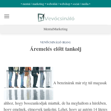
Skip
• mental / marketing • weboldal / webshop • social / media •
to
content
MentalMarketing
VEVŐCSINÁLÓ BLOG
Áremelés előtt tankolj
A benzinárak már rég túl magasak
ahhoz, hogy bosszankodjak miattuk, de ha meghallom a hírekben,
hogy emelnek, elmegyek tankolni. Lehet, hogy az autóm 14 literes