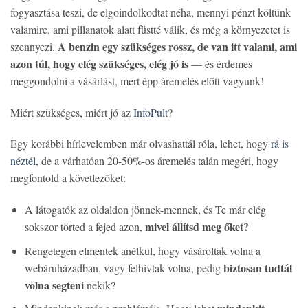
fogyasztása teszi, de elgoindolkodtat néha, mennyi pénzt költünk
valamire, ami pillanatok alatt füstté válik, és még a környezetet is
A benzin egy szükséges rossz, de van itt valami, ami
szennyezi.
azon túl, hogy elég szükséges, elég jó is
— és érdemes
meggondolni a vásárlást, mert épp áremelés előtt vagyunk!
Miért szükséges, miért jó az
InfoPult
?
Egy korábbi hírlevelemben már olvashattál róla, lehet, hogy
rá is
néztél,
de a várhatóan 20-50%-os áremelés talán megéri, hogy
megfontold a követlezőket:
A látogatók az oldaldon jönnek-mennek, és Te már elég
mivel állítsd meg őket?
sokszor törted a fejed azon,
Rengetegen elmentek anélkül, hogy vásároltak volna a
biztosan tudtál
webáruházadban, vagy felhívtak volna, pedig
volna segteni
nekik?