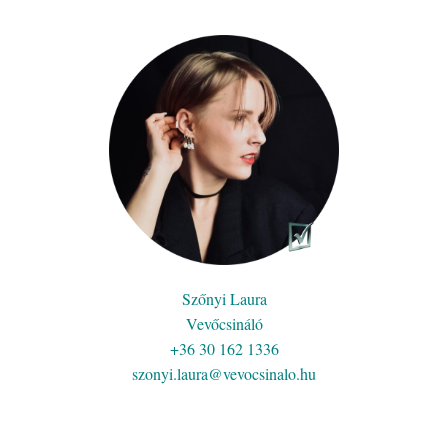
Szőnyi Laura
Vevőcsináló
+36 30 162 1336
szonyi.laura@vevocsinalo.hu