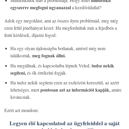
mindenkit
Mindenkinek más a problémája. Hogy lehet
egyszerre megfogni ugyanazzal
a kezdőoldallal?
Adok egy megoldást, ami az összes ilyen problémád, meg még
ezen felül jónéhányat kezel. Ha megfordultak már a fejedben a
fenti kérdések, díjazni fogod:
Ha egy olyan újdonságba botlanak, amivel még nem
meg fognak állni.
találkoztak,
tudsz nekik
Ha megállnak, és kapcsolatba lépnek Veled,
segíteni,
és ők értékelni fogják.
Ha tudsz nekik segíteni ezen az eszközön keresztül, az azért
pontosan azt az információt kapják,
lehetséges, mert
amire
kiváncsiak.
Ezért azt mondom:
Legyen élő kapcsolatod az ügyfeleiddel a saját