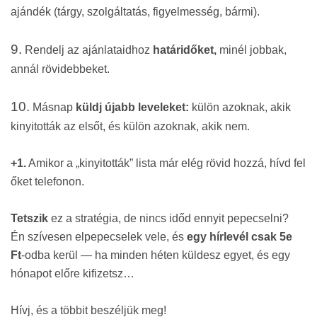
ajándé
k
(tárgy, szolgáltatás, figyelmesség, bármi).
9.
Rendelj az ajánlataidhoz
határidőket,
minél jobbak,
annál rövidebbeket.
10.
Másnap
k
üldj újabb leveleket:
k
ülön azoknak, akik
kinyitottá
k
az elsőt, és
k
ülön azoknak, akik nem.
+1.
Amikor a „kinyitottá
k
” lista már elég rövid hozzá, hívd fel
őket telefonon.
Tetszik
ez a stratégia, de nincs időd ennyit pepecselni?
Én szívesen elpepecselek vele, és
egy hírlevél csak 5e
Ft
-odba kerül — ha minden héten küldesz egyet, és egy
hónapot előre kifizetsz…
Hívj, és a többit beszéljük meg!