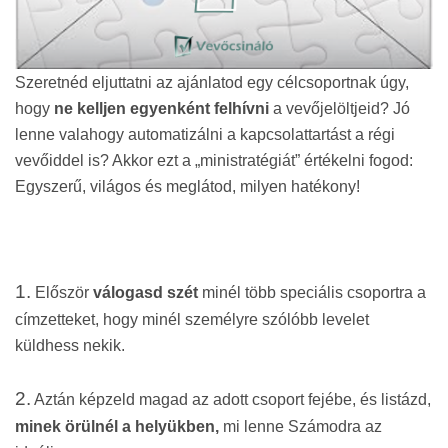
Szeretnéd eljuttatni az ajánlatod egy célcsoportnak úgy,
hogy
ne kelljen egyenként felhívni
a vevőjelöltjeid? Jó
lenne valahogy automatizálni a kapcsolattartást a régi
vevőiddel is? Akkor ezt a „ministratégiát” értékelni fogod:
Egyszerű, világos és meglátod, milyen hatékony!
1.
Először
válogasd szét
minél több speciális csoportra a
címzetteket, hogy minél személyre szólóbb levelet
k
üldhess nekik.
2.
Aztán
k
épzeld magad az adott csoport fejébe, és listázd,
minek örülnél a helyükben,
mi lenne Számodra az