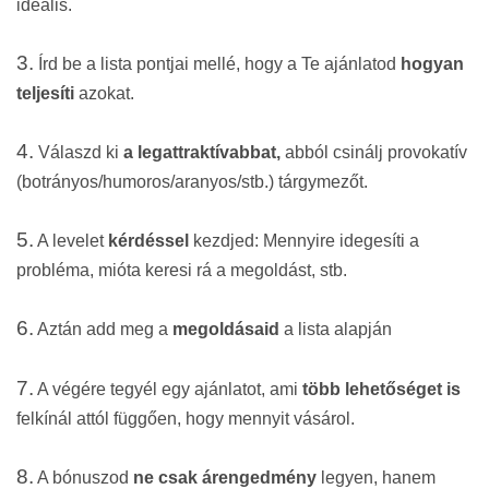
ideális.
3.
Írd be a lista pontjai mellé, hogy a Te ajánlatod
hogyan
teljesíti
azokat.
4.
Válaszd ki
a legattraktívabbat,
abból csinálj provokatív
(botrányos/humoros/aranyos/stb.) tárgymezőt.
5.
A levelet
kérdéssel
kezdjed: Mennyire idegesíti a
problé
ma
, mióta keresi rá a megoldást, stb.
6.
Aztán add meg a
megoldásaid
a lista alapján
7.
A végére tegyél egy ajánlatot, ami
több lehetőséget is
felkínál attól függően, hogy mennyit vásárol.
8.
A bónuszod
ne csak árengedmény
legyen, hanem