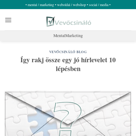
Skip
• mental / marketing • weboldal / webshop • social / media •
to
content
MentalMarketing
VEVŐCSINÁLÓ BLOG
Így rakj össze egy jó hírlevelet 10
lépésben