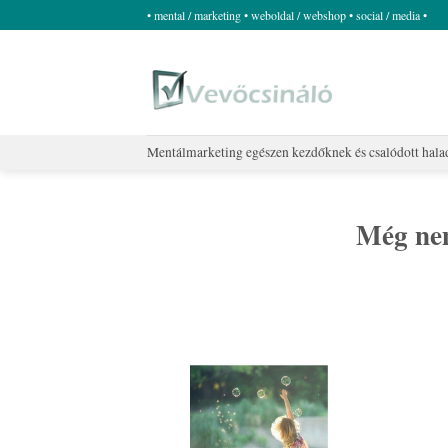
Skip
• mental / marketing • weboldal / webshop • social / media •
to
content
Mentálmarketing egészen kezdőknek és csalódott hal
Még nem