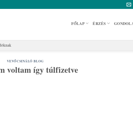
FŐLAP
ÉRZÉS
GONDOL
adóknak
VEVŐCSINÁLÓ BLOG
 voltam így túlfizetve