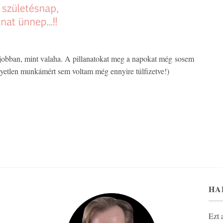
 jobban, mint valaha. A pillanatokat meg a napokat még sosem
yetlen munkámért sem voltam még ennyire túlfizetve!)
HA
Ezt 