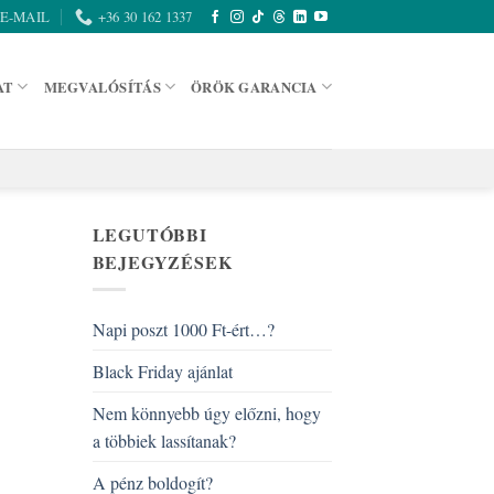
E-MAIL
+36 30 162 1337
AT
MEGVALÓSÍTÁS
ÖRÖK GARANCIA
LEGUTÓBBI
BEJEGYZÉSEK
Napi poszt 1000 Ft-ért…?
Black Friday ajánlat
Nem könnyebb úgy előzni, hogy
a többiek lassítanak?
A pénz boldogít?