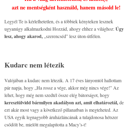
azt ne mentségként használd, hanem másold le!
Legyél Te is kérlelhetetlen, és a többiek kényteken lesznek
Úgy
ugyanúgy alkalmazkodni Hozzád, ahogy ehhez a világhoz:
lesz, ahogy akarod,
„szerencséd” lesz úton-útfélen.
Kudarc nem létezik
Valójában a kudarc nem létezik. A 17 éves lányomtól hallottam
pár napja, hogy „Ha rossz a vége, akkor még nincs vége!” Az
lehet, hogy még nem szedtél össze elég bátorságot, hogy
keresztülvidd bármilyen akadályon azt, amit elhatároztál,
de
ezt akár most vagy a következő pillanatban is megteheted. Az
USA egyik legnagyobb áruházláncának a tulajdonosa hétszer
csődölt be, mielőtt megalapította a Macy’s-t!