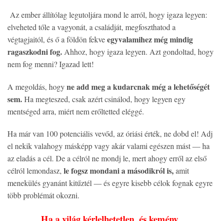
Az ember állítólag legutoljára mond le arról, hogy igaza legyen:
elveheted tőle a vagyonát, a családját, megfoszthatod a
egyvalamihez még mindig
végtagjaitól, és ő a földön fekve
ragaszkodni fog.
Ahhoz, hogy igaza legyen. Azt gondoltad, hogy
nem fog menni? Igazad lett!
ne add meg a kudarcnak még a lehetőségét
A megoldás, hogy
sem.
Ha megteszed, csak azért csinálod, hogy legyen egy
mentséged arra, miért nem erőltetted eléggé.
Ha már van 100 potenciális vevőd, az óriási érték, ne dobd el! Adj
el nekik valahogy másképp vagy akár valami egészen mást — ha
az eladás a cél. De a célról ne mondj le, mert ahogy erről az első
le fogsz mondani a másodikról is,
célról lemondasz,
amit
menekülés gyanánt kitűztél — és egyre kisebb célok fognak egyre
több problémát okozni.
Ha a világ kérlelhetetlen, és kemény,