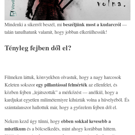
beszéljünk most a kudarcról
Mindenki a sikerről beszél, mi
—
talán tanulhatunk valamit, hogy jobban elkerülhessük!
Tényleg fejben dől el?
Filmeken láttuk, könvyekben olvastuk, hogy a nagy harcosok
egy pillantással felmérték
Keleten sokszor
az ellenfelet, és
közben fejben „lejátszották” a mérkőzést — anélkül, hogy a
kardjukat egyetlen miliméterniyre kihúzták volna a hüvelyéből. És
számtalanszor hallottuk már, hogy a győzelem fejben dől el.
ebben sokkal kevesebb a
Nekem kezd úgy tűnni, hogy
misztikum
és a bölcselkedés, mint ahogy korábban hittem.