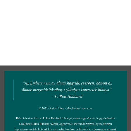
“Az Embert nem az álmai hagyják cserben, hanem az
álmok megvalósításához szükséges ismeretek hiánya.”
- L. Ron Hubbard
© 2025 - Szőnyi János - Minden jog fenntartva
Hálás köszönet illeti az L. Ron Hubbard Library-t, amiért engedélyezte, hogy részleteket
közöljünk L. Ron Hubbard szerzői joggal védett műveiből. Szerzői jogvédelemmel
kapcsolatos további információ a
www.wise.hu
címen található. Az itt bemutatott anyagok