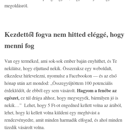
megoldásról.
Kezdettől fogva nem hitted eléggé, hogy
menni fog
Van egy terméked, ami sok-sok ember baján enyhíthet, és Te
nekilátsz, hogy eljuttasd nekik. Összeraksz egy weboldalt,
elkezdesz hírlevelezni, nyomulsz a Facebookon — és az első
hónap után azt mondod: „Összegyűjtöttem 100 potenciális
Hagyom a fenébe az
érdeklődőt, de ebből egy sem vásárolt.
egészet,
ez túl drága ahhoz, hogy megvegyék, bármilyen jó is
nekik…” Lehet, hogy 5 Ft-ot engedned kellett volna az árából,
lehet, hogy ki kellett volna küldeni egy meghívást a
rendezvényedre, amit minden harmadik elfogad, és ahol minden
tizedik vásárolt volna.