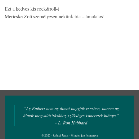
Ezt a kedves kis rock&roll-t
Mericske Zoli személyesen nekünk írta – ámulatos!
“Az Embert nem az álmai hagyják cserben, hanem az
álmok megvalósításához szükséges ismeretek hiánya.”
- L. Ron Hubbard
© 2025 - Szőnyi János - Minden jog fenntartva