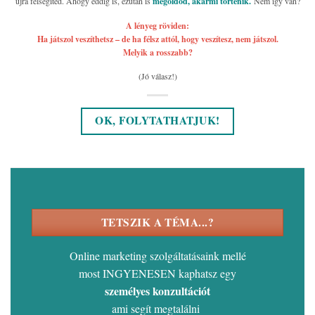
újra felsegíted. Ahogy eddig is, ezután is
megoldod, akármi történik.
Nem így van?
A lényeg röviden:
Ha játszol veszíthetsz – de ha félsz attól, hogy veszítesz, nem játszol.
Melyik a rosszabb?
(Jó válasz!)
OK, FOLYTATHATJUK!
TETSZIK A TÉMA...?
Online marketing szolgáltatásaink mellé
most INGYENESEN kaphatsz egy
személyes konzultációt
ami segít megtalálni