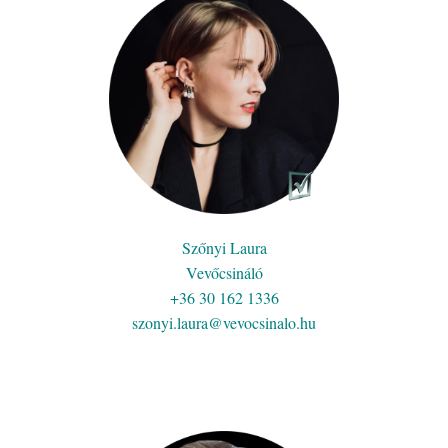
Szőnyi Laura
Vevőcsináló
+36 30 162 1336
szonyi.laura@vevocsinalo.hu