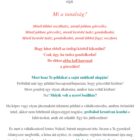
régit.
Mi a tanulság?
Minél többet veszíthetsz, annál jobban görcsölsz.
Minél jobban görcsölsz, annál kevésbé tudsz gondolkodni.
Minél kevésbé tudsz gondolkodni, annál többet fogsz veszíteni.
Hogy lehet ebből az ördögi körből kikerülni?
Csak úgy, ha tudsz gondolkodni!
De ehhez
abba kell hagynod
a görcsölést!
Most hozz Te példákat a saját emlékeid alapján!
Próbáltál már úgy például becsajozni/bepasizni, hogy görcsöltél közben?
Most gondolj egy olyan alkalomra, amikor laza voltál közben!
Na?
Melyik volt a nyerő beállítás?
Ha képes vagy olyan játszmaként tekinteni például a vállalkozásodra, amiben örömödet
leled, akkor nem feltétlenül idegességgel reagálsz,
próbálod kreatívan kezelni
a
kihívásokat, amik elé odaállít. Egy kis játékszellem!
És mert a vállalkozásod fontos Neked, bármit megteszel érte, hiszen a Te gyereked:
Ahányszor megbotlik, a hóna alá nyúlsz, és (majdnem) végtelen türelemmel újra meg