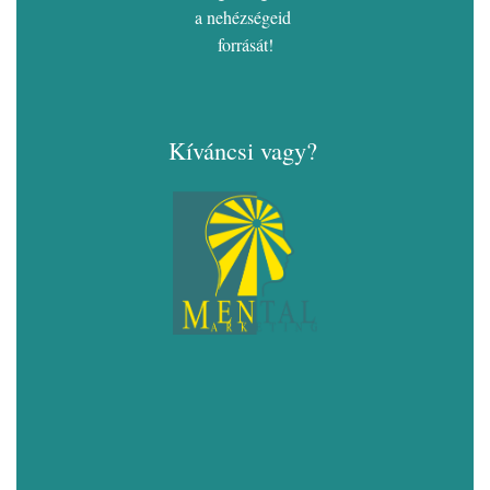
a nehézségeid
forrását!
Kíváncsi vagy?
Keresztnevem
E-mail címem