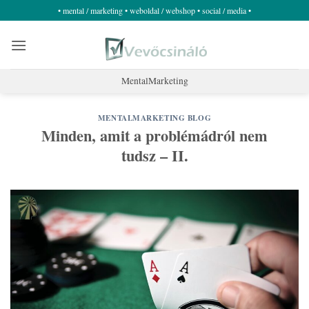
Skip
• mental / marketing • weboldal / webshop • social / media •
to
content
MentalMarketing
MENTALMARKETING BLOG
Minden, amit a problémádról nem
tudsz – II.