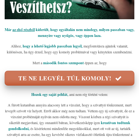
Már
az első részből
kiderült, hogy egyáltalán nem mindegy, milyen passzban vagy,
mennyire vagy nyűgös, vagy éppen laza.
Ahhoz,
hogy a lehető legjobb passzban legyél,
megfontolásra ajánlok valamit,
különösen, ha úgy érzed, hogy egy komoly problémával vagy kénytelen szembenézni.
Mert a
második fontos szempont
éppen az, hogy
TE NE LEGYÉL TÚL KOMOLY!
H
ozok egy saját példát,
ami nem rég történt velem:
A fúrott kutamban annyira alacsony lett a vízszint, hogy a szívattyú tönkrement, mert
levegőt szívott víz helyett. Erről akkor még nem tudtam. Vettem egy új szívattyút, de ez a
vízszint problémáját nyilván nem oldotta meg. Viszont közben a régi szivattyút is
sikerült megjavítani, így onnantól bátran, következésképp igen
kreatívan tudtunk
gondolkodni,
és kísérletezni mindenféle megoldásokkal, mert ott volt az új, tartalék
szivattyú arra az esetre, ha egy kevésbé sikeres vízfakasztó ötletünk újra tönkretenné a