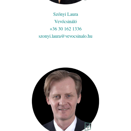
Szőnyi Laura
Vevőcsináló
+36 30 162 1336
szonyi.laura@vevocsinalo.hu