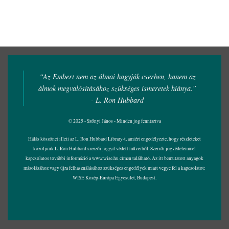
“Az Embert nem az álmai hagyják cserben, hanem az
álmok megvalósításához szükséges ismeretek hiánya.”
- L. Ron Hubbard
© 2025 - Szőnyi János - Minden jog fenntartva
Hálás köszönet illeti az L. Ron Hubbard Library-t, amiért engedélyezte, hogy részleteket
közöljünk L. Ron Hubbard szerzői joggal védett műveiből. Szerzői jogvédelemmel
kapcsolatos további információ a
www.wise.hu
címen található. Az itt bemutatott anyagok
másolásához vagy újra felhasználásához szükséges engedélyek miatt vegye fel a kapcsolatot:
WISE Közép-Európa Egyesület, Budapest.