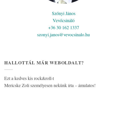
Szőnyi János
Vevőcsináló
+36 30 162 1337
szonyi.janos@vevocsinalo.hu
HALLOTTÁL MÁR WEBOLDALT?
Ezt a kedves kis rock&roll-t
Mericske Zoli személyesen nekünk írta – ámulatos!