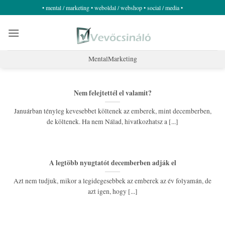
Skip
• mental / marketing • weboldal / webshop • social / media •
to
content
MentalMarketing
Nem felejtettél el valamit?
Januárban tényleg kevesebbet költenek az emberek, mint decemberben,
de költenek. Ha nem Nálad, hivatkozhatsz a [...]
A legtöbb nyugtatót decemberben adják el
Azt nem tudjuk, mikor a legidegesebbek az emberek az év folyamán, de
azt igen, hogy [...]