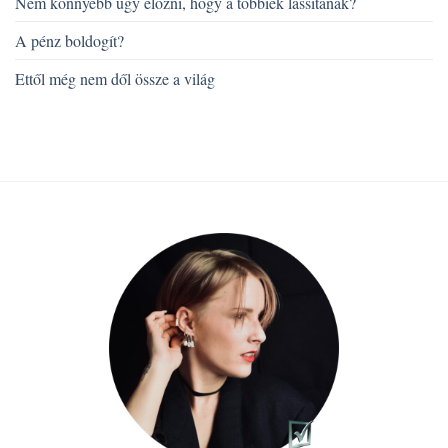
Nem könnyebb úgy előzni, hogy a többiek lassítanak?
A pénz boldogít?
Ettől még nem dől össze a világ