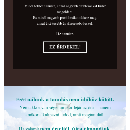
Minél többet tanulsz, annál nagyobb problémákat tudsz
megoldani.
És minél nagyobb problémákat oldasz meg,
annál értékesebb és sikeresebb leszel.
HA tanulsz.
EZ ÉRDEKEL!
nálunk a tanulás nem időhöz kötött.
Ezért
Nem akkor van vége, amikor lejár az óra – hanem
amikor alkalmazni tudod, amit megtanultál.
nem értettél, újra elmondjuk,
Ha valamit