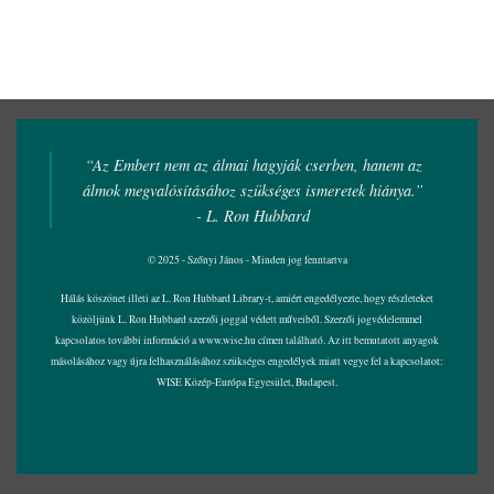
“Az Embert nem az álmai hagyják cserben, hanem az
álmok megvalósításához szükséges ismeretek hiánya.”
- L. Ron Hubbard
© 2025 - Szőnyi János - Minden jog fenntartva
Hálás köszönet illeti az L. Ron Hubbard Library-t, amiért engedélyezte, hogy részleteket
közöljünk L. Ron Hubbard szerzői joggal védett műveiből. Szerzői jogvédelemmel
kapcsolatos további információ a
www.wise.hu
címen található. Az itt bemutatott anyagok
másolásához vagy újra felhasználásához szükséges engedélyek miatt vegye fel a kapcsolatot:
WISE Közép-Európa Egyesület, Budapest.