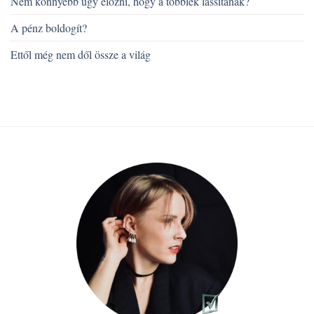
Nem könnyebb úgy előzni, hogy a többiek lassítanak?
A pénz boldogít?
Ettől még nem dől össze a világ