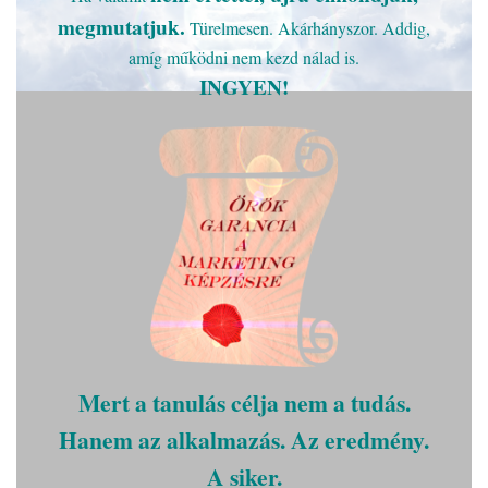
megmutatjuk.
Türelmesen. Akárhányszor. Addig,
amíg működni nem kezd nálad is.
INGYEN!
Mert a tanulás célja nem a tudás.
Hanem az alkalmazás. Az eredmény.
A siker.