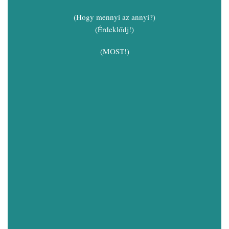
(Hogy mennyi az annyi?)
(Érdeklődj!)
(MOST!)
Keresztnevem
E-mail címem
Ez érdekelne a legjobban: