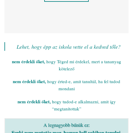
Lehet, hogy épp az iskola vette el a kedved tőle?
nem érdekli őket,
hogy Téged mi érdekel, mert a tananyag
kötelező
nem érdekli őket,
hogy érted-e, amit tanultál, ha fel tudod
mondani
nem érdekli őket,
hogy tudod-e alkalmazni, amit így
“megtanítottak”
A legnagyobb bűnük ez:
Senki nem mutatja meg, hogyan kell valóban tanulni.