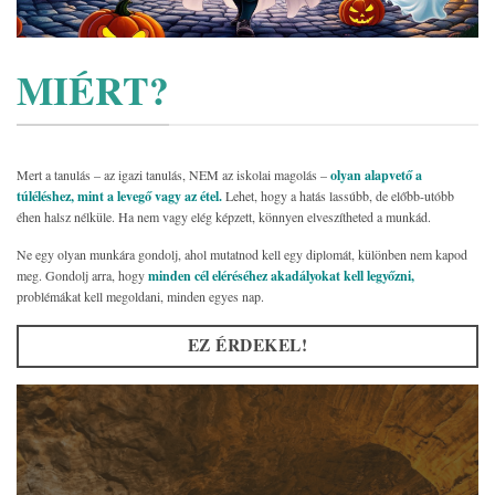
MIÉRT?
Mert a tanulás – az igazi tanulás, NEM az iskolai magolás –
olyan alapvető a
túléléshez, mint a levegő vagy az étel.
Lehet, hogy a hatás lassúbb, de előbb-utóbb
éhen halsz nélküle. Ha nem vagy elég képzett, könnyen elveszítheted a munkád.
Ne egy olyan munkára gondolj, ahol mutatnod kell egy diplomát, különben nem kapod
meg. Gondolj arra, hogy
minden cél eléréséhez akadályokat kell legyőzni,
problémákat kell megoldani, minden egyes nap.
EZ ÉRDEKEL!