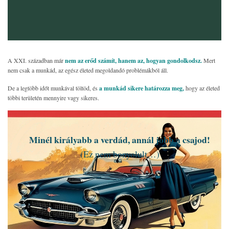
A XXI. században már
nem az erőd számít, hanem az, hogyan gondolkodsz.
Mert
nem csak a munkád, az egész életed megoldandó problémákból áll.
De a legtöbb időt munkával töltöd, és
a munkád sikere határozza meg,
hogy az életed
többi területén mennyire vagy sikeres.
Minél királyabb a verdád, annál jobb a csajod!
(Ez nem bonyolult…)