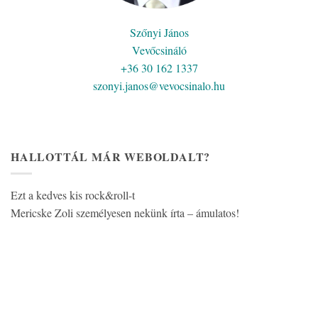
Szőnyi János
Vevőcsináló
+36 30 162 1337
szonyi.janos@vevocsinalo.hu
HALLOTTÁL MÁR WEBOLDALT?
Ezt a kedves kis rock&roll-t
Mericske Zoli személyesen nekünk írta – ámulatos!