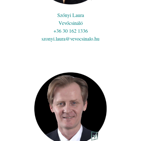
Szőnyi Laura
Vevőcsináló
+36 30 162 1336
szonyi.laura@vevocsinalo.hu