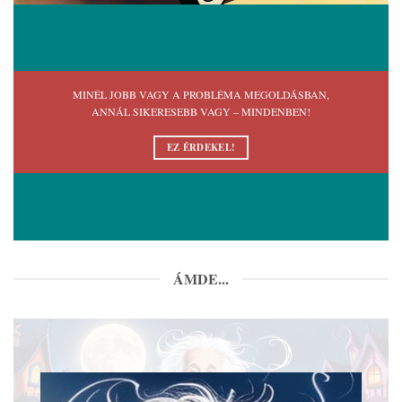
MINÉL JOBB VAGY A PROBLÉMA MEGOLDÁSBAN,
ANNÁL SIKERESEBB VAGY – MINDENBEN!
EZ ÉRDEKEL!
ÁMDE...