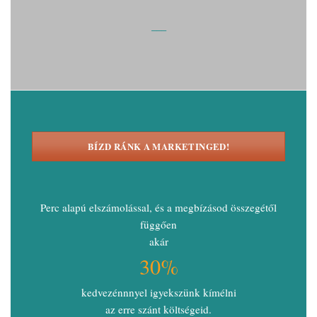
___
BÍZD RÁNK A MARKETINGED!
Perc alapú elszámolással, és a megbízásod összegétől
függően
akár
30%
kedvezénnnyel igyekszünk kímélni
az erre szánt költségeid.