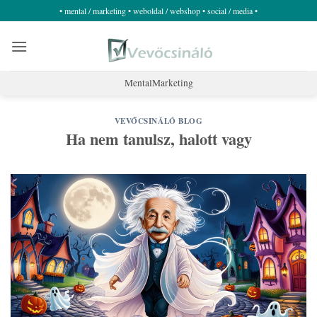
Skip
• mental / marketing • weboldal / webshop • social / media •
to
content
MentalMarketing
VEVŐCSINÁLÓ BLOG
Ha nem tanulsz, halott vagy